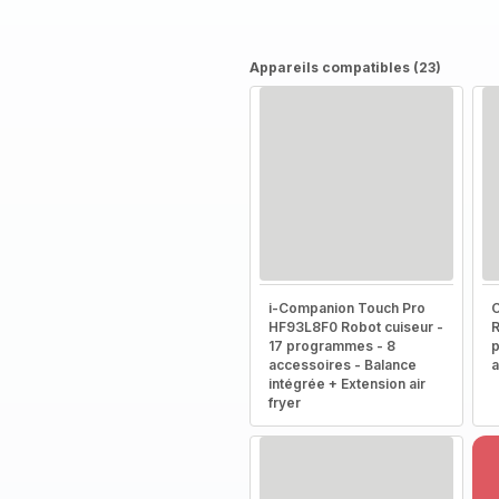
Appareils compatibles (23)
i-Companion Touch Pro
HF93L8F0 Robot cuiseur -
R
17 programmes - 8
p
accessoires - Balance
a
intégrée + Extension air
fryer