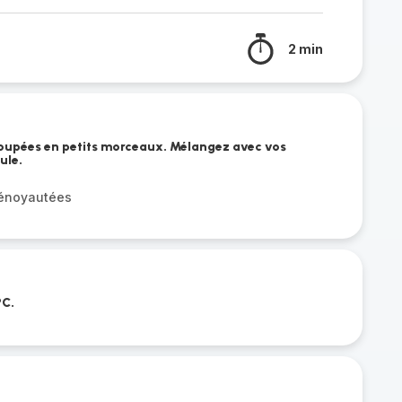
2 min
 coupées en petits morceaux. Mélangez avec vos
ule.
dénoyautées
°C.