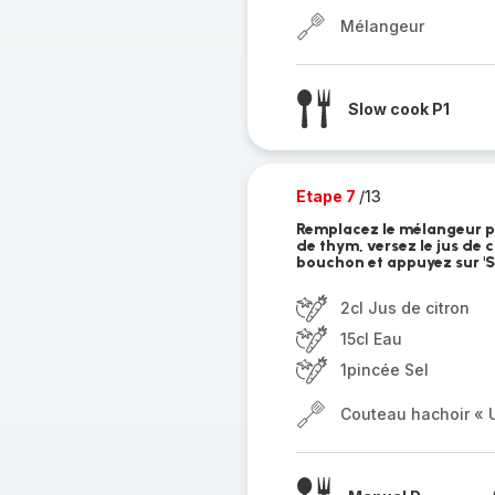
Mélangeur
Slow cook P1
Etape 7
/13
Remplacez le mélangeur pa
de thym, versez le jus de ci
bouchon et appuyez sur 'St
2cl Jus de citron
15cl Eau
1pincée Sel
Couteau hachoir « U