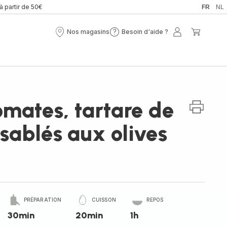
 à partir de 50€
FR
NL
Nos magasins
Besoin d'aide ?
Nos
Besoin
Mon
Mon
magasins
d'aide
compte
panier
?
mates, tartare de
sablés aux olives
PRÉPARATION
CUISSON
REPOS
30min
20min
1h