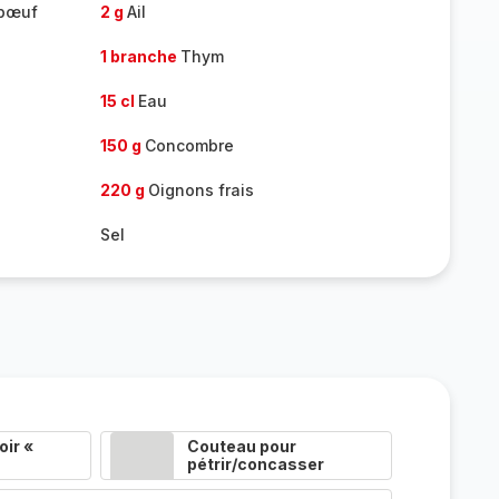
 bœuf
2 g
Ail
1 branche
Thym
15 cl
Eau
150 g
Concombre
220 g
Oignons frais
Sel
ir «
Couteau pour
pétrir/concasser