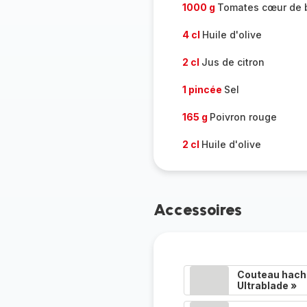
1000 g
Tomates cœur de
4 cl
Huile d'olive
2 cl
Jus de citron
1 pincée
Sel
165 g
Poivron rouge
2 cl
Huile d'olive
Accessoires
Couteau hacho
Ultrablade »