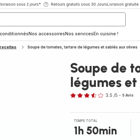
ivraison sous 2 jours*
Retours gratuits sous 30 Jours
Livraison gratuite
econditionnés
Nos accessoires
Nos services
En cuisine !
recettes
Soupe de tomates, tartare de légumes et sablés aux olives
Soupe de to
légumes et 
3.5
/5
-
5 Avis
ratings.3.5
TEMPS TOTAL
1h 50min