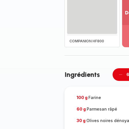
D
Vo
pl
-
Dé
COMPANION HF800
la
g
co
-
Ingrédients
6
Supp
per
100 g
Farine
60 g
Parmesan râpé
30 g
Olives noires dénoy