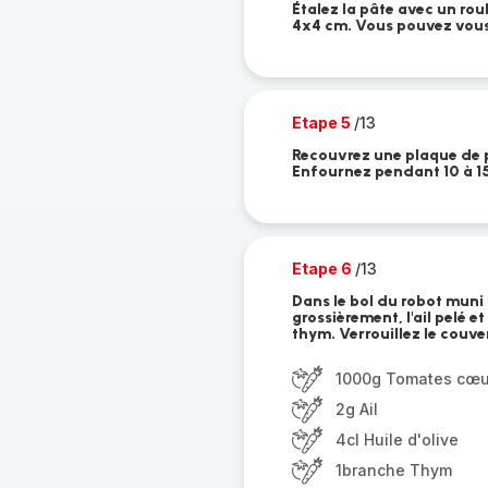
Étalez la pâte avec un rou
4x4 cm. Vous pouvez vous 
Etape 5
/13
Recouvrez une plaque de pa
Enfournez pendant 10 à 15 
Etape 6
/13
Dans le bol du robot muni
grossièrement, l'ail pelé et
thym. Verrouillez le couve
1000g Tomates cœu
2g Ail
4cl Huile d'olive
1branche Thym