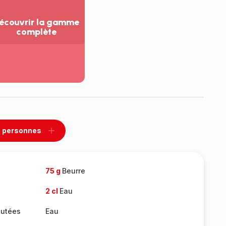
écouvrir la gamme
complète
ir
us...
couvrir
amme
mplète
 personnes
rimer
Ajouter
sonnes
personnes
75 g
Beurre
2 cl
Eau
autées
Eau