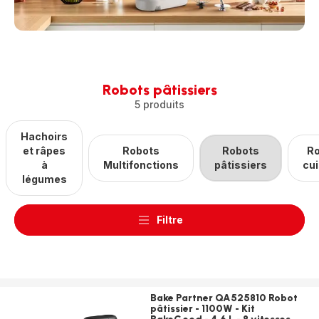
Robots pâtissiers
5 produits
Hachoirs
et râpes
Robots
Robots
R
à
Multifonctions
pâtissiers
cu
légumes
Filtre
Bake Partner QA525810 Robot
pâtissier - 1100W - Kit