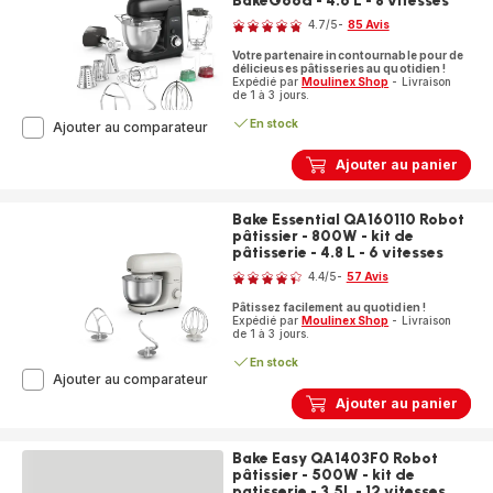
BakeGood - 4.6 L - 8 vitesses
Note
4.7
/5
-
85 Avis
ratings.4.7
Votre partenaire incontournable pour de
délicieuses pâtisseries au quotidien !
Expédié par
Moulinex Shop
- Livraison
de 1 à 3 jours.
En stock
Bake
Ajouter au comparateur
Partner
QA525810
Ajouter au panier
Robot
pâtissier
-
Bake Essential QA160110 Robot
1100W
pâtissier - 800W - kit de
-
pâtisserie - 4.8 L - 6 vitesses
Note
Kit
4.4
/5
-
57 Avis
BakeGood
ratings.4.4
-
Pâtissez facilement au quotidien !
4.6 L
Expédié par
Moulinex Shop
- Livraison
de 1 à 3 jours.
-
8
En stock
vitesses
Bake
Ajouter au comparateur
Essential
Ajouter au panier
QA160110
Robot
pâtissier
Bake Easy QA1403F0 Robot
-
pâtissier - 500W - kit de
800W
patisserie - 3,5L - 12 vitesses
Note