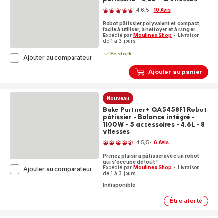
-
4.6
/5
-
10 Avis
kit
ratings.4.6
de
Robot pâtissier polyvalent et compact,
pâtisserie
facile à utiliser, à nettoyer et à ranger.
-
Expédié par
Moulinex Shop
- Livraison
de 1 à 3 jours.
4.8 L
-
En stock
Bake
Ajouter au comparateur
6
Easy
vitesses
Ajouter au panier
QA1403F0
Robot
pâtissier
-
Nouveau
500W
Bake Partner+ QA5458F1 Robot
-
pâtissier - Balance intégré -
kit
1100W - 5 accessoires - 4,6L - 8
de
vitesses
Note
patisserie
4.5
/5
-
6 Avis
-
ratings.4.5
3,5L
Prenez plaisir à pâtisser avec un robot
-
qui s'occupe de tout !
12
Expédié par
Moulinex Shop
- Livraison
Bake
Ajouter au comparateur
de 1 à 3 jours.
vitesses
Partner+
QA5458F1
Indisponible
Robot
pâtissier
Être alerté
Bake
-
Partner+
Balance
QA5458F