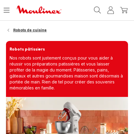
Accueil
Ouvrir
Mon
Mon
Moulinex
le
compte
panie
menu
Robots de cuisine
Robots pâtissiers
Nos robots sont justement conçus pour vous aider à
réussir vos préparations patissiéres et vous laisser
profiter de la magie du moment. Pâtisseries, pains,
gâteaux et autres gourmandises maison sont désormais à
portée de main. Rien de tel pour créer des souvenirs
mémorables en famille.