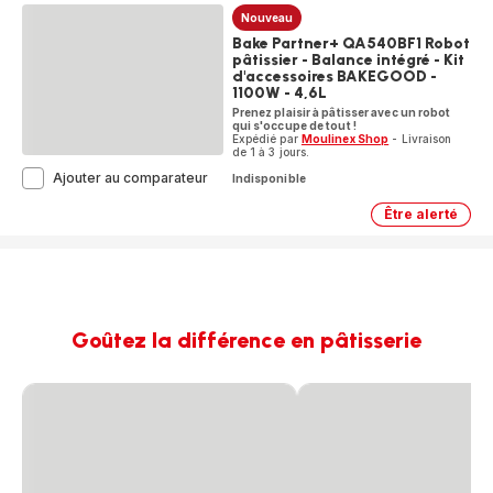
intégré
Robot
Nouveau
pâtissier
-
Bake Partner+ QA540BF1 Robot
-
1100W
pâtissier - Balance intégré - Kit
Balance
-
intégré
d'accessoires BAKEGOOD -
5
-
1100W - 4,6L
accessoires
1100W
Prenez plaisir à pâtisser avec un robot
-
-
qui s'occupe de tout !
4,6L
5
Expédié par
Moulinex Shop
- Livraison
accessoi
-
de 1 à 3 jours.
-
8
Bake
Ajouter au comparateur
Indisponible
4,6L
vitesses
Partner+
-
QA540BF1
8
Être alerté
Bake
vitesses
Robot
Partner+
pâtissier
QA540BF
-
Robot
pâtissier
Balance
-
intégré
Balance
-
intégré
Goûtez la différence en pâtisserie
Kit
-
d'accessoires
Kit
BAKEGOOD
d'access
-
BAKEGO
-
1100W
1100W
-
-
4,6L
4,6L