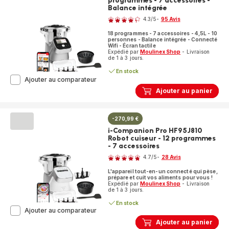
programmes - 7 accessoires -
Balance intégrée
Note
4.3
/5
-
95 Avis
ratings.4.3
18 programmes - 7 accessoires - 4,5L - 10
personnes - Balance intégrée - Connecté
Wifi - Écran tactile
Expédié par
Moulinex Shop
- Livraison
de 1 à 3 jours.
En stock
i-
Ajouter au comparateur
Companion
Ajouter au panier
Touch
Pro
HF93ECF0
-270,99 €
Robot
cuiseur
i-Companion Pro HF95J810
-
Robot cuiseur - 12 programmes
18
- 7 accessoires
Note
programmes
4.7
/5
-
28 Avis
-
ratings.4.7
7
L'appareil tout-en-un connecté qui pèse,
accessoires
prépare et cuit vos aliments pour vous !
Expédié par
Moulinex Shop
- Livraison
-
de 1 à 3 jours.
Balance
intégrée
En stock
i-
Ajouter au comparateur
Companion
Ajouter au panier
Pro