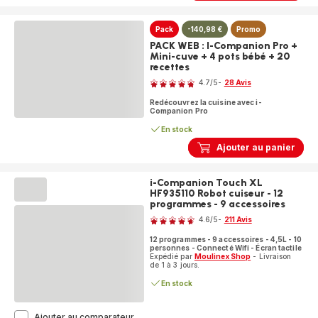
HF95J810
Robot
Pack
-140,98 €
Promo
cuiseur
-
PACK WEB : I-Companion Pro +
12
Mini-cuve + 4 pots bébé + 20
programmes
recettes
Note
-
4.7
/5
-
28 Avis
7
ratings.4.7
accessoires
Redécouvrez la cuisine avec i-
Companion Pro
En stock
Ajouter au panier
i-Companion Touch XL
HF935110 Robot cuiseur - 12
programmes - 9 accessoires
Note
4.6
/5
-
211 Avis
ratings.4.6
12 programmes - 9 accessoires - 4,5L - 10
personnes - Connecté Wifi - Écran tactile
Expédié par
Moulinex Shop
- Livraison
de 1 à 3 jours.
En stock
i-
Ajouter au comparateur