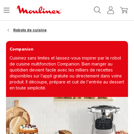
Accueil
Ouvrir
Mon
Mon
Moulinex
le
compte
panie
menu
Robots de cuisine
Companion
Cuisinez sans limites et laissez-vous inspirer par le robot
de cuisine multifonction Companion. Bien manger au
quotidien devient facile avec les milliers de recettes
disponibles sur l’appli gratuite ou directement dans votre
produit. Il découpe, prépare et cuit de l'entrée au dessert
en toute simplicité.