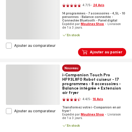
Companion
4.7
/5
-
24 Avis
-
ratings.4.7
4
14 programmes - 7 accessoires - 4,5L - 10
modes
personnes - Balance connectée -
de
Connectée Bluetooth - Panel digital
Expédié par
Moulinex Shop
- Livraison
cuisson
de 1 à 3 jours.
En stock
i-
Ajouter au comparateur
Companion
Ajouter au panier
XL
HF901120
Robot
Nouveau
cuiseur
-
i-Companion Touch Pro
14
HF93L8F0 Robot cuiseur - 17
programmes
programmes - 8 accessoires -
-
Balance intégrée + Extension
7
air fryer
Note
accessoires
4.4
/5
-
16 Avis
ratings.4.4
Transformez votre i-Companion en air
i-
Ajouter au comparateur
fryer !
Expédié par
Moulinex Shop
- Livraison
Companion
de 1 à 3 jours.
Touch
Pro
En stock
HF93L8F0