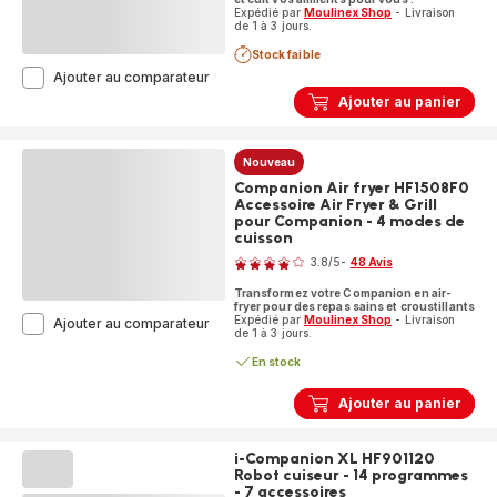
Expédié par
Moulinex Shop
- Livraison
de 1 à 3 jours.
Stock faible
Companion
Ajouter au comparateur
Pro
Ajouter au panier
HF850810
Robot
cuiseur
Nouveau
-
12
Companion Air fryer HF1508F0
programmes
Accessoire Air Fryer & Grill
-
pour Companion - 4 modes de
6
cuisson
Note
accessoires
3.8
/5
-
48 Avis
ratings.3.8
Transformez votre Companion en air-
fryer pour des repas sains et croustillants
Expédié par
Moulinex Shop
- Livraison
Companion
Ajouter au comparateur
de 1 à 3 jours.
Air
fryer
En stock
HF1508F0
Accessoire
Ajouter au panier
Air
Fryer
&
i-Companion XL HF901120
Grill
Robot cuiseur - 14 programmes
pour
- 7 accessoires
Note