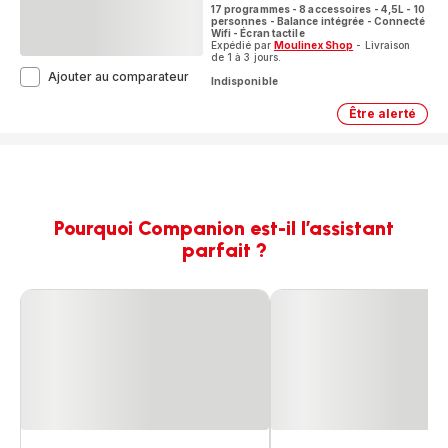
17 programmes - 8 accessoires - 4,5L - 10
personnes - Balance intégrée - Connecté
Wifi - Écran tactile
Expédié par
Moulinex Shop
- Livraison
de 1 à 3 jours.
i-
Ajouter au comparateur
Indisponible
Companion
Touch
Être alerté
i-
Pro
Compani
HF93D810
Touch
Robot
Pro
cuiseur
HF93D81
-
Robot
cuiseur
17
-
programmes
Pourquoi Companion est-il l’assistant
17
-
progra
parfait ?
8
-
accessoires
8
-
accessoi
Balance
-
Balance
intégrée
intégrée