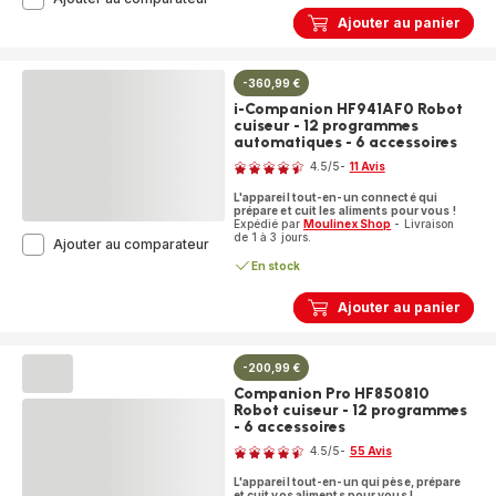
Companion
Ajouter au panier
Touch
XL
HF935110
-360,99 €
Robot
cuiseur
i-Companion HF941AF0 Robot
-
cuiseur - 12 programmes
12
automatiques - 6 accessoires
Note
programmes
4.5
/5
-
11 Avis
-
ratings.4.5
9
L'appareil tout-en-un connecté qui
accessoires
prépare et cuit les aliments pour vous !
Expédié par
Moulinex Shop
- Livraison
de 1 à 3 jours.
i-
Ajouter au comparateur
Companion
En stock
HF941AF0
Robot
Ajouter au panier
cuiseur
-
12 programmes
automatiques
-200,99 €
-
Companion Pro HF850810
6
Robot cuiseur - 12 programmes
accessoires
- 6 accessoires
Note
4.5
/5
-
55 Avis
ratings.4.5
L'appareil tout-en-un qui pèse, prépare
et cuit vos aliments pour vous !