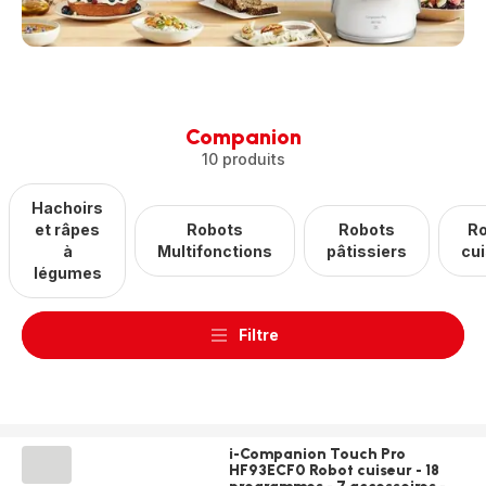
Companion
10 produits
Hachoirs
et râpes
Robots
Robots
R
à
Multifonctions
pâtissiers
cu
légumes
Filtre
i-Companion Touch Pro
HF93ECF0 Robot cuiseur - 18