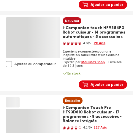
Robot
Ajouter au panier
cuiseur
-
17
Nouveau
programmes
-
i-Companion touch HF9354F0
8
Robot cuiseur - 14 programmes
accessoires
automatiques - 5 accessoires
Note
-
4.6
/5
-
211 Avis
Balance
ratings.4.6
intégrée
Expérience connectée pour une
+
inspiration sans limite et une cuisine
intuitive
Extension
Expédié par
Moulinex Shop
- Livraison
i-
Ajouter au comparateur
air
de 1 à 3 jours.
Companion
fryer
touch
En stock
HF9354F0
Robot
Ajouter au panier
cuiseur
-
14
Bestseller
programmes
automatiques
i-Companion Touch Pro
-
HF93D810 Robot cuiseur - 17
5
programmes - 8 accessoires -
Balance intégrée
accessoires
Note
4.3
/5
-
227 Avis
ratings.4.3