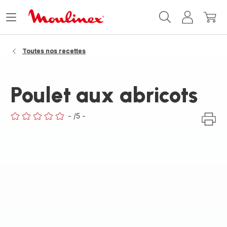
Accueil
Ouvrir
Mon
Mon
Moulinex
le
compte
panie
menu
Toutes nos recettes
Poulet aux abricots
-
/5
-
ratings.0