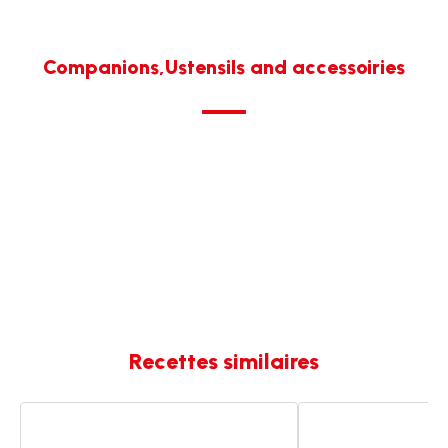
Companions,Ustensils and accessoiries
Recettes similaires
Poulet
Poulet
aux
aux