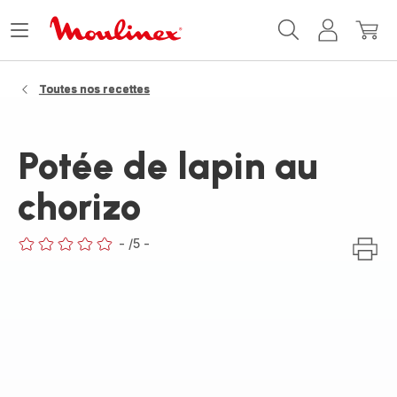
Accueil
Ouvrir
Mon
Mon
Moulinex
le
compte
panie
menu
Toutes nos recettes
Potée de lapin au
chorizo
-
/5
-
ratings.0