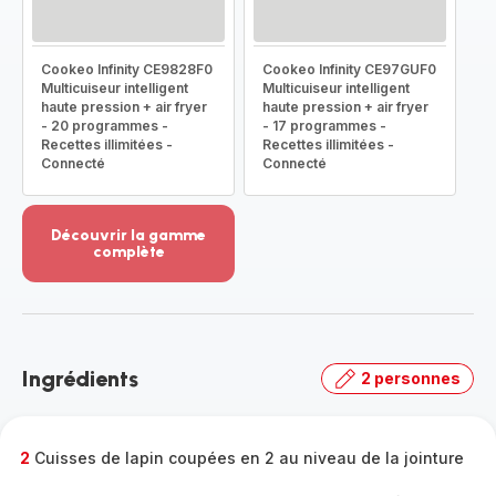
Cookeo Infinity CE9828F0
Cookeo Infinity CE97GUF0
Multicuiseur intelligent
Multicuiseur intelligent
haute pression + air fryer
haute pression + air fryer
- 20 programmes -
- 17 programmes -
Recettes illimitées -
Recettes illimitées -
Connecté
Connecté
Découvrir la gamme
complète
Voir
plus...
-
Découvrir
la
Ingrédients
2 personnes
gamme
complète
-
2
Cuisses de lapin coupées en 2 au niveau de la jointure