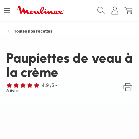
Accueil
Ouvrir
Mon
Mon
Moulinex
le
compte
panie
menu
Toutes nos recettes
Paupiettes de veau à
la crème
4.9
/5
-
ratings.4.9
8 Avis