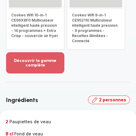
Cookeo Wifi 10-in-1
Cookeo Wifi 9-in-1
CE96X8F0 Multicuiseur
CE952110 Multicuiseur
intelligent haute pression
intelligent haute pression
- 14 programmes + Extra
- 9 programmes -
Crisp - couvercle air fryer
Recettes illimitées -
Connecté
Découvrir la gamme
complète
Voir
plus...
-
Découvrir
la
Ingrédients
2 personnes
gamme
complète
-
2
Paupiettes de veau
8 cl
Fond de veau