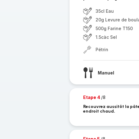
35cl Eau
20g Levure de boul
500g Farine T150
1.5càc Sel
Pétrin
Manuel
Etape 4
/8
Recouvrez aussitôt la pâte
endroit chaud.
Etape 5
/8