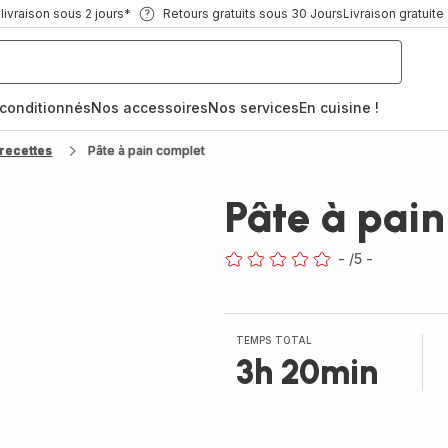
ivraison sous 2 jours*
Retours gratuits sous 30 Jours
Livraison gratuite
econditionnés
Nos accessoires
Nos services
En cuisine !
recettes
Pâte à pain complet
Pâte à pai
-
/5
-
ratings.0
TEMPS TOTAL
3h 20min