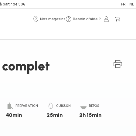
 à partir de 50€
FR
NL
Nos magasins
Besoin d'aide ?
Nos
Besoin
Mon
Mon
magasins
d'aide
compte
panier
?
n complet
PRÉPARATION
CUISSON
REPOS
40min
25min
2h 15min