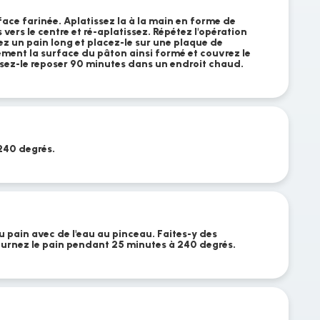
face farinée. Aplatissez la à la main en forme de
 vers le centre et ré-aplatissez. Répétez l'opération
z un pain long et placez-le sur une plaque de
ement la surface du pâton ainsi formé et couvrez le
sez-le reposer 90 minutes dans un endroit chaud.
240 degrés.
 pain avec de l'eau au pinceau. Faites-y des
ournez le pain pendant 25 minutes à 240 degrés.