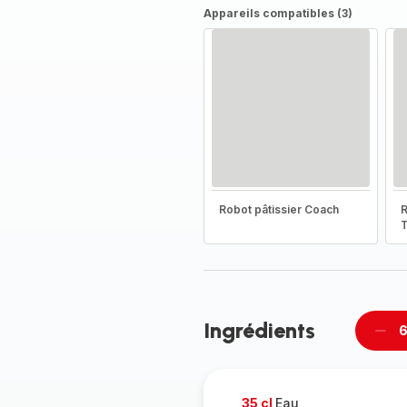
Appareils compatibles (3)
Robot pâtissier Coach
R
T
Ingrédients
6
Supp
per
35 cl
Eau