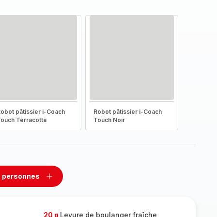
obot pâtissier i-Coach
Robot pâtissier i-Coach
ouch Terracotta
Touch Noir
 personnes
rimer
Ajouter
sonnes
personnes
20 g
Levure de boulanger fraîche