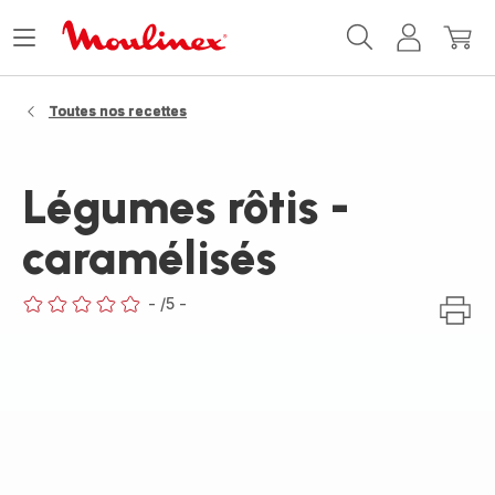
Accueil
Ouvrir
Mon
Mon
Moulinex
le
compte
panie
menu
Toutes nos recettes
Légumes rôtis -
caramélisés
-
/5
-
ratings.0