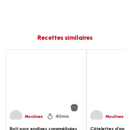
Recettes similaires
Roti
Côtelettes
porc
d'agneau
endives
et
caramélisées
légumes
rôtis
40min
Moulinex
Moulinex
Roti porc endives caramélisées
Côtelettes d'agn