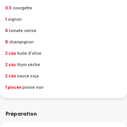
0.5
courgette
1
oignon
6
tomate cerise
8
champignon
2 càs
huile d'olive
2 càc
thym séché
2 càs
sauce soja
1 pincée
poivre noir
Préparation