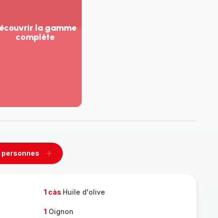
écouvrir la gamme
complète
ir
us...
couvrir
amme
mplète
 personnes
rimer
Ajouter
sonnes
personnes
1 càs
Huile d'olive
1
Oignon