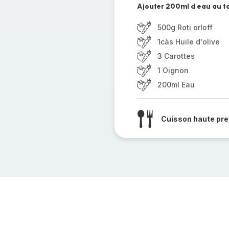
Ajouter 200ml d eau au to
500g Roti orloff
1càs Huile d'olive
3 Carottes
1 Oignon
200ml Eau
Cuisson haute pre