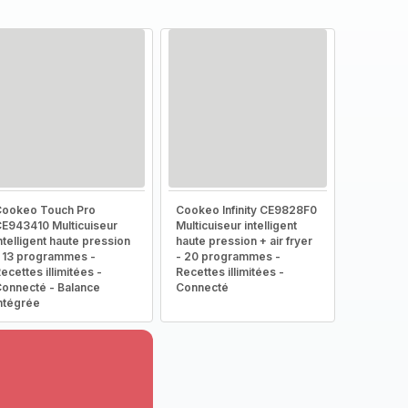
ookeo Touch Pro
Cookeo Infinity CE9828F0
E943410 Multicuiseur
Multicuiseur intelligent
ntelligent haute pression
haute pression + air fryer
 13 programmes -
- 20 programmes -
ecettes illimitées -
Recettes illimitées -
onnecté - Balance
Connecté
ntégrée