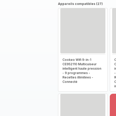
Appareils compatibles (27)
Cookeo Wifi 9-in-1
C
CE952110 Multicuiseur
C
intelligent haute pression
i
- 9 programmes -
-
Recettes illimitées -
R
Connecté
C
i