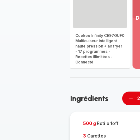
D
Vo
Cookeo Infinity CE97GUF0
pl
Multicuiseur intelligent
-
haute pression + air fryer
Dé
- 17 programmes -
la
Recettes illimitées -
g
Connecté
co
-
Ingrédients
2
Supp
per
500 g
Roti orloff
3
Carottes