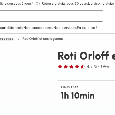
ivraison sous 2 jours*
Retours gratuits sous 30 Jours
Livraison gratuite
econditionnés
Nos accessoires
Nos services
En cuisine !
recettes
Roti Orloff et ses legumes
Roti Orloff
4.5
/5
-
1 Avis
ratings.4.5
TEMPS TOTAL
1h 10min