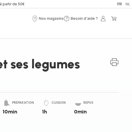
 à partir de 50€
FR
NL
Nos magasins
Besoin d'aide ?
Nos
Besoin
Mon
Mon
magasins
d'aide
compte
panier
?
 et ses legumes
PRÉPARATION
CUISSON
REPOS
10min
1h
0min