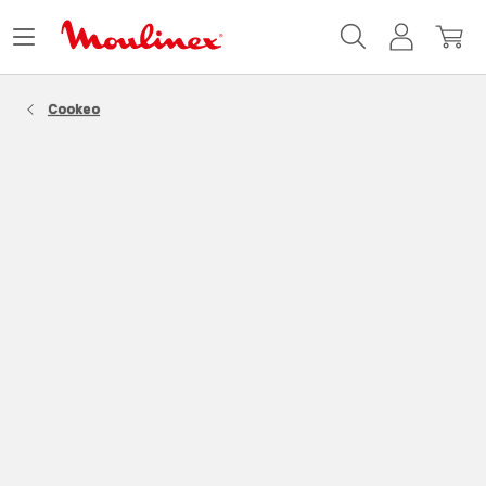
Accueil
Ouvrir
Mon
Mon
Moulinex
le
compte
panie
menu
Cookeo