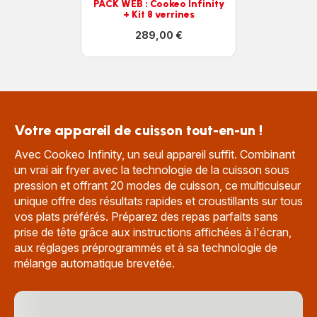
PACK WEB : Cookeo Infinity
+ Kit 8 verrines
289,00 €
Voir
plus...
-
PACK
WEB
:
Cookeo
Infinity
Votre appareil de cuisson tout-en-un !
+
Kit
Avec Cookeo Infinity, un seul appareil suffit. Combinant
8
verrines
un vrai air fryer avec la technologie de la cuisson sous
-
pression et offrant 20 modes de cuisson, ce multicuiseur
289,00 €
unique offre des résultats rapides et croustillants sur tous
vos plats préférés. Préparez des repas parfaits sans
prise de tête grâce aux instructions affichées à l'écran,
aux réglages préprogrammés et à sa technologie de
mélange automatique brevetée.