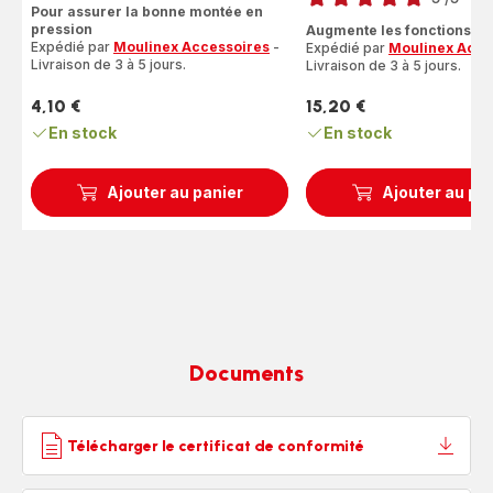
Pour assurer la bonne montée en
Avis
3
pression
Augmente les fonctions d
5
étoiles
Expédié par
Moulinex Accessoires
-
Expédié par
Moulinex Acce
étoiles
(moyenne)
Livraison de 3 à 5 jours.
Livraison de 3 à 5 jours.
(moyenne)
4,10 €
15,20 €
Prix
Prix
En stock
En stock
Ajouter au panier
Ajouter au pa
Documents
Télécharger le certificat de conformité