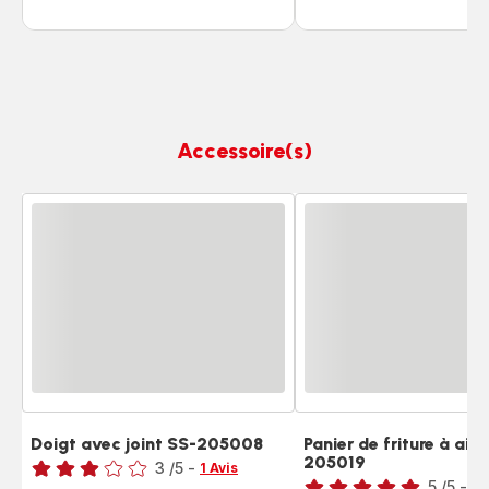
Accessoire(s)
Doigt avec joint SS-205008
Panier de friture à air 
Note
205019
Note
3
/5
-
1 Avis
5
/5
-
2 
Avis