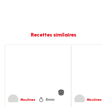
Recettes similaires
Calamars
Calamars
à
à
la
la
tomate
basquaise
6min
Moulinex
Moulinex