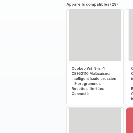
Appareils compatibles (28)
Cookeo Wifi 9-in-1
C
CE952110 Multicuiseur
C
intelligent haute pression
i
- 9 programmes -
-
Recettes illimitées -
R
Connecté
C
i