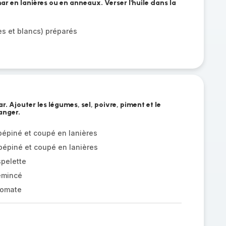
mar en lanières ou en anneaux. Verser l'huile dans la
s et blancs) préparés
r. Ajouter les légumes, sel, poivre, piment et le
anger.
pépiné et coupé en lanières
pépiné et coupé en lanières
spelette
émincé
tomate