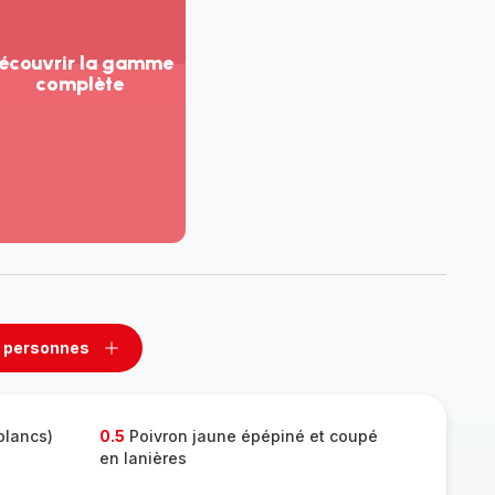
écouvrir la gamme
complète
ir
us...
couvrir
amme
mplète
 personnes
rimer
Ajouter
sonnes
personnes
blancs)
0.5
Poivron jaune épépiné et coupé
en lanières