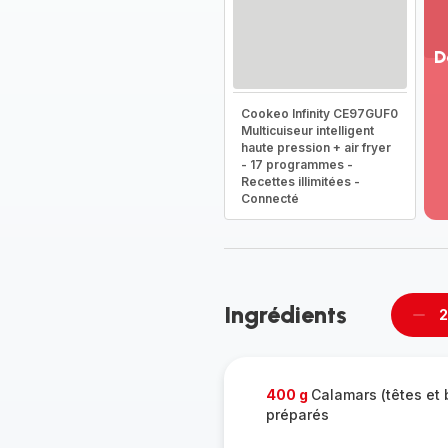
D
Vo
Cookeo Infinity CE97GUF0
pl
Multicuiseur intelligent
-
haute pression + air fryer
Dé
- 17 programmes -
la
Recettes illimitées -
g
Connecté
co
-
Ingrédients
2
Supp
per
400 g
Calamars (têtes et 
préparés