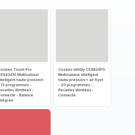
ookeo Touch Pro
Cookeo Infinity CE9828F0
E943410 Multicuiseur
Multicuiseur intelligent
ntelligent haute pression
haute pression + air fryer
 13 programmes -
- 20 programmes -
ecettes illimitées -
Recettes illimitées -
onnecté - Balance
Connecté
ntégrée