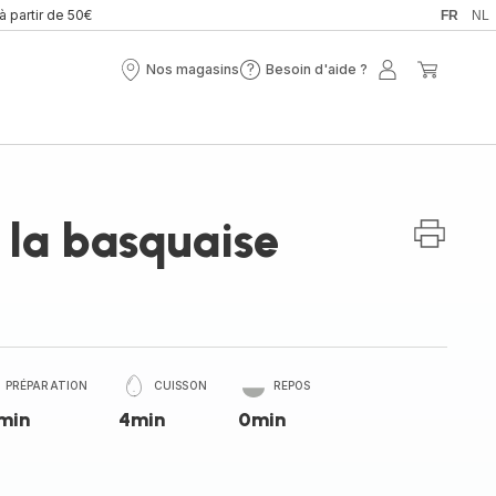
 à partir de 50€
FR
NL
Nos magasins
Besoin d'aide ?
Nos
Besoin
Mon
Mon
magasins
d'aide
compte
panier
?
 la basquaise
PRÉPARATION
CUISSON
REPOS
min
4min
0min