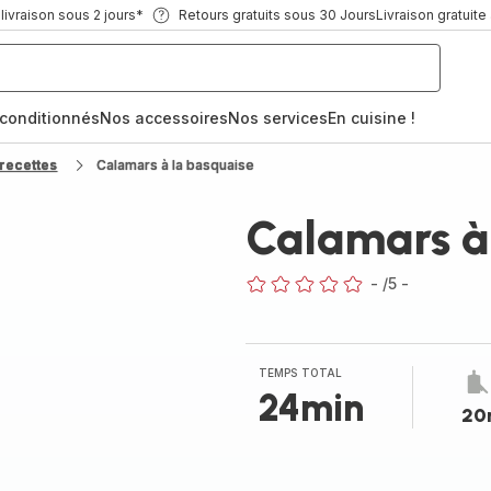
ivraison sous 2 jours*
Retours gratuits sous 30 Jours
Livraison gratuite
econditionnés
Nos accessoires
Nos services
En cuisine !
recettes
Calamars à la basquaise
Calamars à
-
/5
-
ratings.0
TEMPS TOTAL
24min
20