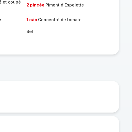
é et coupé
2 pincée
Piment d'Espelette
é
1 càc
Concentré de tomate
Sel