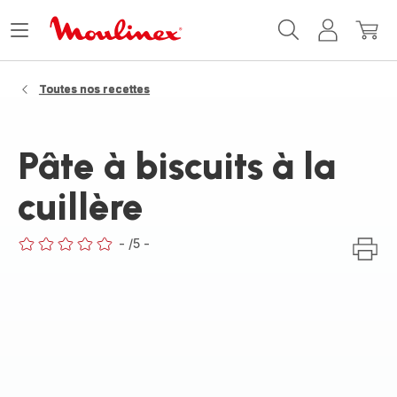
Accueil
Ouvrir
Mon
Mon
Moulinex
le
compte
panie
menu
Toutes nos recettes
Pâte à biscuits à la
cuillère
-
/5
-
ratings.0