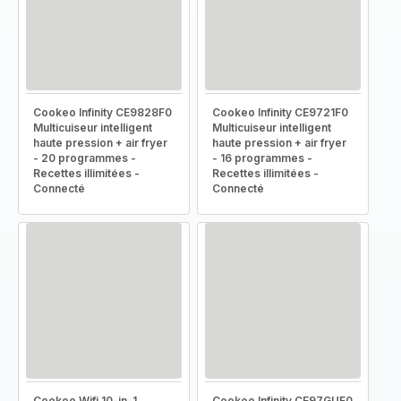
Cookeo Infinity CE9828F0
Cookeo Infinity CE9721F0
Multicuiseur intelligent
Multicuiseur intelligent
haute pression + air fryer
haute pression + air fryer
- 20 programmes -
- 16 programmes -
Recettes illimitées -
Recettes illimitées -
Connecté
Connecté
Cookeo Wifi 10-in-1
Cookeo Infinity CE97GUF0