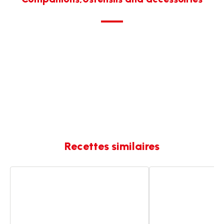
Recettes similaires
Buns
Veggie
pour
galettes
burger
pour
burger