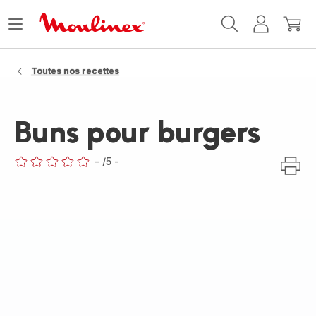
Accueil
Ouvrir
Mon
Mon
Moulinex
le
compte
panie
menu
Toutes nos recettes
Buns pour burgers
-
/5
-
ratings.0