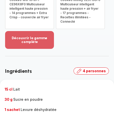
CE96X8F0 Multicuiseur
Multicuiseur intelligent
intelligent haute pression
haute pression + air fryer
- 14 programmes + Extra
- 17 programmes -
Crisp - couvercle air fryer
Recettes illimitées -
Connecté
Découvrir la gamme
complète
Voir
plus...
-
Découvrir
la
Ingrédients
4 personnes
gamme
complète
-
15 cl
Lait
30 g
Sucre en poudre
1 sachet
Levure déshydratée