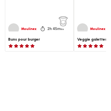
2h 45min
Moulinex
Moulinex
Buns pour burger
Veggie galettes p
ratings.NaN
Avis
5
étoiles
(moyenne)