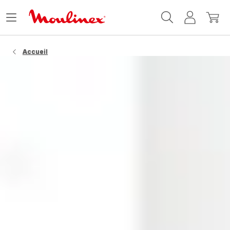
Accueil
Ouvrir
Mon
Mon
Moulinex
le
compte
panie
menu
Accueil