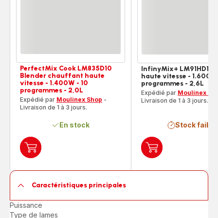
PerfectMix Cook LM835D10
InfinyMix+ LM91HD10 
Blender chauffant haute
haute vitesse - 1.600W 
vitesse - 1.400W - 10
programmes - 2,6L
programmes - 2,0L
Expédié par
Moulinex Sh
Expédié par
Moulinex Shop
-
Livraison de 1 à 3 jours.
Livraison de 1 à 3 jours.
En stock
Stock faible
Ajouter
Ajouter
au
au
panier
panier
PerfectMix
InfinyMix+
Caractéristiques principales
Cook
LM91HD10
LM835D10
Blender
Puissance
Blender
haute
Type de lames