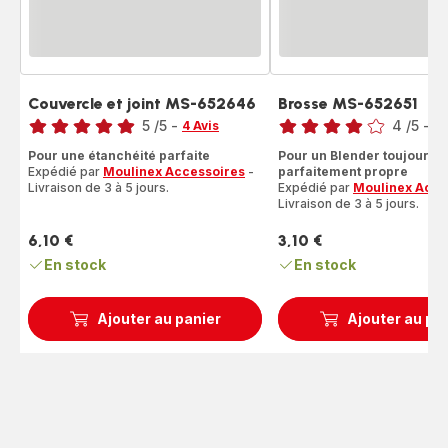
Couvercle et joint MS-652646
Brosse MS-652651
Note
Note
5
/5
-
4
/5
-
4 Avis
4 
Avis
Avis
Pour une étanchéité parfaite
Pour un Blender toujours
5
4
Expédié par
Moulinex Accessoires
-
parfaitement propre
étoiles
étoiles
Livraison de 3 à 5 jours.
Expédié par
Moulinex Acce
(moyenne)
(moyenne)
Livraison de 3 à 5 jours.
6,10 €
3,10 €
Prix
Prix
En stock
En stock
Ajouter au panier
Ajouter au pa