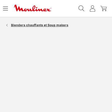
Accueil
Ouvrir
Mon
Mon
Moulinex
le
compte
panie
menu
Blenders chauffants et Soup makers