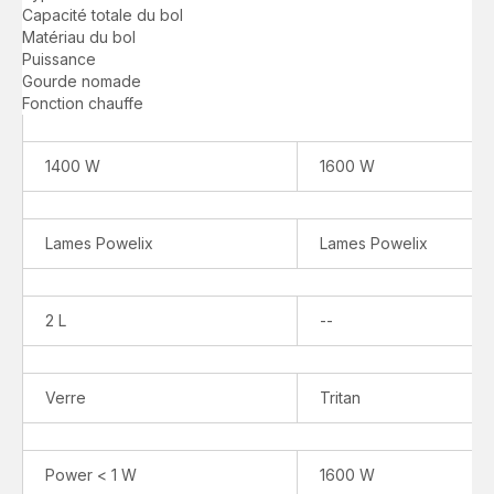
chauffant
vitesse
Capacité totale du bol
haute
-
Matériau du bol
vitesse
1.600W
Puissance
-
-
Gourde nomade
1.400W
6
Fonction chauffe
-
programmes
10
-
programmes
2,6L
1400 W
1600 W
-
2,0L
Lames Powelix
Lames Powelix
Indisponible
2 L
--
Verre
Tritan
Power < 1 W
1600 W