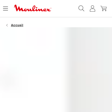
Accueil
Ouvrir
Mon
Mon
Moulinex
le
compte
panie
menu
Accueil