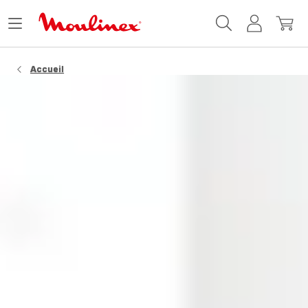
Accueil
Ouvrir
Mon
Mon
Moulinex
le
compte
panie
menu
Accueil