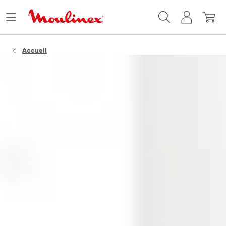
Accueil
Ouvrir
Mon
Mon
Moulinex
le
compte
panie
menu
Accueil