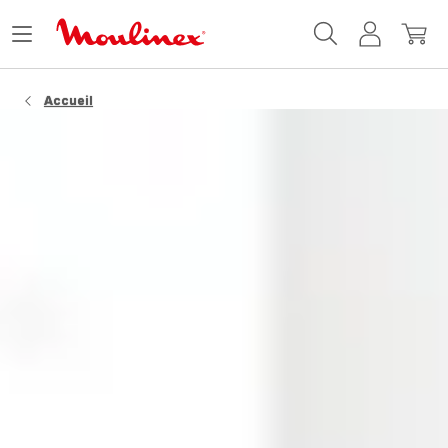
Accueil
Ouvrir
Mon
Mon
Moulinex
le
compte
panie
menu
Accueil