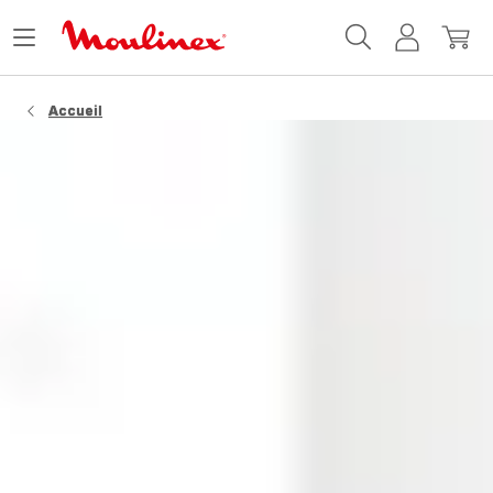
Accueil
Ouvrir
Mon
Mon
Moulinex
le
compte
panie
menu
Accueil