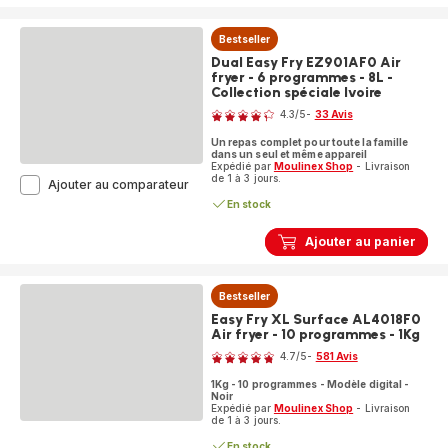
-
6
Bestseller
programmes
-
Dual Easy Fry EZ901AF0 Air
11L
fryer - 6 programmes - 8L -
-
Collection spéciale Ivoire
Note
Collection
4.3
/5
-
33 Avis
spéciale
ratings.4.3
Ivoire
Un repas complet pour toute la famille
dans un seul et même appareil
Expédié par
Moulinex Shop
- Livraison
de 1 à 3 jours.
Dual
Ajouter au comparateur
Easy
En stock
Fry
EZ901AF0
Ajouter au panier
Air
fryer
-
6
Bestseller
programmes
Easy Fry XL Surface AL4018F0
-
Air fryer - 10 programmes - 1Kg
Note
8L
4.7
/5
-
581 Avis
-
ratings.4.7
Collection
1Kg - 10 programmes - Modèle digital -
spéciale
Noir
Ivoire
Expédié par
Moulinex Shop
- Livraison
de 1 à 3 jours.
En stock