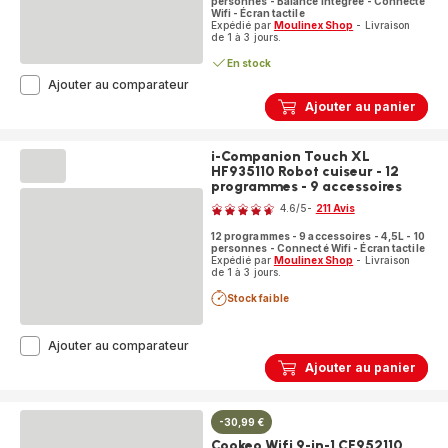
personnes - Balance intégrée - Connecté
Wifi - Écran tactile
Expédié par
Moulinex Shop
- Livraison
de 1 à 3 jours.
En stock
i-
Ajouter au comparateur
Companion
Ajouter au panier
Touch
Pro
HF93ECF0
i-Companion Touch XL
Robot
HF935110 Robot cuiseur - 12
cuiseur
programmes - 9 accessoires
Note
-
4.6
/5
-
211 Avis
18
ratings.4.6
programmes
12 programmes - 9 accessoires - 4,5L - 10
-
personnes - Connecté Wifi - Écran tactile
7
Expédié par
Moulinex Shop
- Livraison
de 1 à 3 jours.
accessoires
-
Stock faible
Balance
intégrée
i-
Ajouter au comparateur
Companion
Ajouter au panier
Touch
XL
HF935110
-30,99 €
Robot
cuiseur
Cookeo Wifi 9-in-1 CE952110