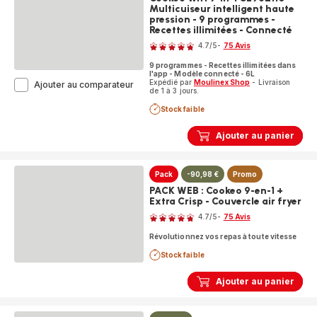
-
Multicuiseur intelligent haute
12
pression - 9 programmes -
programmes
Recettes illimitées - Connecté
Note
-
4.7
/5
-
75 Avis
9
ratings.4.7
accessoires
9 programmes - Recettes illimitées dans
l'app - Modèle connecté - 6L
Expédié par
Moulinex Shop
- Livraison
Cookeo
Ajouter au comparateur
de 1 à 3 jours.
Wifi
9-
Stock faible
in-
1
Ajouter au panier
CE952110
Multicuiseur
intelligent
haute
Pack
-90,98 €
Promo
pression
PACK WEB : Cookeo 9-en-1 +
-
Extra Crisp - Couvercle air fryer
Note
9
4.7
/5
-
75 Avis
programmes
ratings.4.7
-
Révolutionnez vos repas à toute vitesse
Recettes
illimitées
Stock faible
-
Connecté
Ajouter au panier