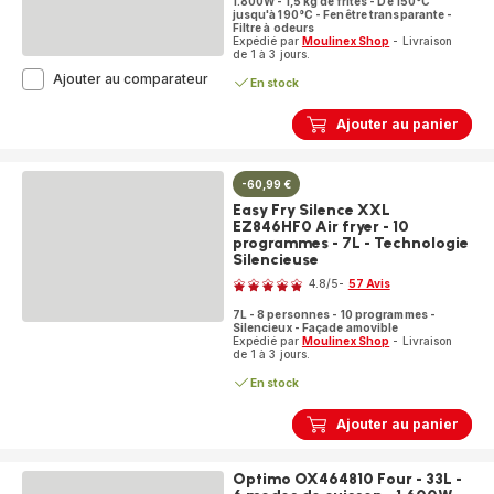
1.800W - 1,5 kg de frites - De 150°C
150
jusqu'à 190°C - Fenêtre transparante -
recettes
Filtre à odeurs
Expédié par
Moulinex Shop
- Livraison
de 1 à 3 jours.
Super
Ajouter au comparateur
En stock
Uno
AM314010
Ajouter au panier
Friteuse
-
1.800W
-
-60,99 €
1,5
Easy Fry Silence XXL
kg
EZ846HF0 Air fryer - 10
de
programmes - 7L - Technologie
frites
Silencieuse
Note
-
4.8
/5
-
57 Avis
Filtre
ratings.4.8
à
7L - 8 personnes - 10 programmes -
odeurs
Silencieux - Façade amovible
Expédié par
Moulinex Shop
- Livraison
de 1 à 3 jours.
En stock
Ajouter au panier
Optimo OX464810 Four - 33L -