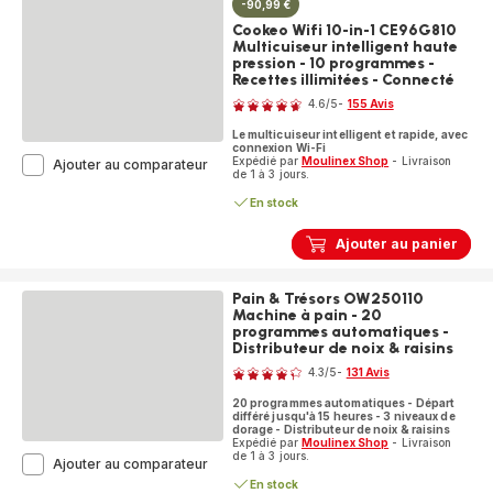
-90,99 €
Cookeo Wifi 10-in-1 CE96G810
Multicuiseur intelligent haute
pression - 10 programmes -
Recettes illimitées - Connecté
Note
4.6
/5
-
155 Avis
ratings.4.6
Le multicuiseur intelligent et rapide, avec
connexion Wi-Fi
Expédié par
Moulinex Shop
- Livraison
Cookeo
Ajouter au comparateur
de 1 à 3 jours.
Wifi
10-
En stock
in-
1
Ajouter au panier
CE96G810
Multicuiseur
intelligent
Pain & Trésors OW250110
haute
Machine à pain - 20
pression
programmes automatiques -
-
Distributeur de noix & raisins
Note
10
4.3
/5
-
131 Avis
programmes
ratings.4.3
-
20 programmes automatiques - Départ
Recettes
différé jusqu'à 15 heures - 3 niveaux de
illimitées
dorage - Distributeur de noix & raisins
Expédié par
Moulinex Shop
- Livraison
-
de 1 à 3 jours.
Connecté
Pain
Ajouter au comparateur
&
En stock