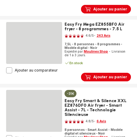
Trésors
OW250110
Ajouter au panier
Machine
à
pain
Easy Fry Mega EZ855BF0 Air
-
fryer - 8 programmes - 7.5 L
Note
20
programmes
4.6
/5
-
243 Avis
ratings.4.6
automatiques
7,5L - 8 personnes - 8 programmes -
-
Modèle digital - Noir
Distributeur
Expédié par
Moulinex Shop
- Livraison
de
de 1 à 3 jours.
noix
En stock
&
raisins
Easy
Ajouter au comparateur
Fry
Ajouter au panier
Mega
EZ855BF0
Air
-31€
fryer
-
Easy Fry Smart & Silence XXL
8
EZ876DF0 Air fryer - Smart
programmes
Assist - 7L - Technologie
-
Silencieuse
Note
7.5
4.8
/5
-
6 Avis
L
ratings.4.8
8 personnes - Smart Assist - Modèle
digital et silencieux - Noir