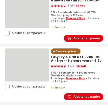
6 modes de cuisson - 1.600W
Note
4.4
/5
-
99 Avis
ratings.4.4
33L - 6 modes de cuisson - 1.600W -
Minuteur jusqu'à 120 min
Expédié par
Moulinex Shop
- Livraison
de 1 à 3 jours.
En stock
Optimo
Ajouter au comparateur
OX464810
Ajouter au panier
Four
-
33L
🔥 Dernières pièces...
-
6
Easy Fry & Grill XXL EZ801D10
modes
Air fryer - 8 programmes - 6,5L
Note
de
4.6
/5
-
413 Avis
cuisson
ratings.4.6
-
6,5L - 8 personnes - 8 programmes -
1.600W
Modèle XXL digital - Inox
Expédié par
Moulinex Shop
- Livraison
de 1 à 3 jours.
Easy
Ajouter au comparateur
En stock
Fry
&
Ajouter au panier
Grill
XXL
EZ801D10