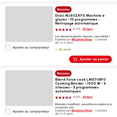
+
air
Nouveau
fryer
-
Dolci MJ602AF0 Machine à
16
glaces - 10 programmes -
programmes
Nettoyage automatique
Note
-
4.7
/5
-
151 Avis
Recettes
ratings.4.7
illimitées
Les desserts glacés maison, sans limite !
-
Expédié par
Moulinex Shop
- Livraison
de 1 à 3 jours.
Connecté
Dolci
Ajouter au comparateur
En stock
MJ602AF0
Machine
Ajouter au panier
à
glaces
-
10 programmes
Nouveau
-
Blend force cook LM5768F0
Nettoyage
Cooking Bender - 1000 W - 6
automatique
vitesses - 5 programmes
automatiques
Note
4.6
/5
-
34 Avis
ratings.4.6
Blender chauffant, smoothie du matin à la
soupe du soir
Expédié par
Moulinex Shop
- Livraison
Blend
Ajouter au comparateur
de 1 à 3 jours.
force