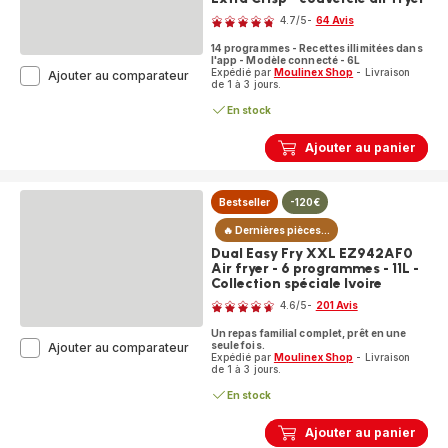
4.7
/5
-
64 Avis
ratings.4.7
14 programmes - Recettes illimitées dans
l'app - Modèle connecté - 6L
Expédié par
Moulinex Shop
- Livraison
Cookeo
Ajouter au comparateur
de 1 à 3 jours.
Wifi
10-
En stock
in-
1
Ajouter au panier
CE96X8F0
Multicuiseur
intelligent
haute
Bestseller
-120€
pression
🔥 Dernières pièces...
-
14
Dual Easy Fry XXL EZ942AF0
programmes
Air fryer - 6 programmes - 11L -
Collection spéciale Ivoire
+
Note
Extra
4.6
/5
-
201 Avis
Crisp
ratings.4.6
-
Un repas familial complet, prêt en une
seule fois.
couvercle
Dual
Ajouter au comparateur
Expédié par
Moulinex Shop
- Livraison
air
Easy
de 1 à 3 jours.
fryer
Fry
XXL
En stock
EZ942AF0
Air
Ajouter au panier
fryer