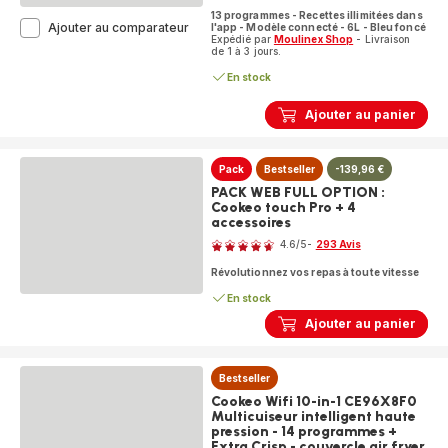
ratings.4.6
13 programmes - Recettes illimitées dans
Cookeo
Ajouter au comparateur
l'app - Modèle connecté - 6L - Bleu foncé
Expédié par
Moulinex Shop
- Livraison
Touch
de 1 à 3 jours.
Pro
CE943410
En stock
Multicuiseur
intelligent
Ajouter au panier
haute
pression
-
Pack
Bestseller
-139,96 €
13
programmes
PACK WEB FULL OPTION :
-
Cookeo touch Pro + 4
Recettes
accessoires
Note
illimitées
4.6
/5
-
293 Avis
-
ratings.4.6
Connecté
Révolutionnez vos repas à toute vitesse
-
Balance
En stock
intégrée
Ajouter au panier
Bestseller
Cookeo Wifi 10-in-1 CE96X8F0
Multicuiseur intelligent haute
pression - 14 programmes +
Extra Crisp - couvercle air fryer
Note