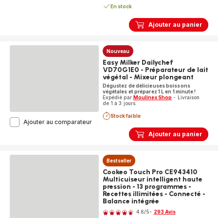
cook
En stock
LM5768F0
Cooking
Ajouter au panier
Bender
-
1000
W
Nouveau
-
Easy Milker Dailychef
6
VD70G1E0 - Préparateur de lait
vitesses
végétal - Mixeur plongeant
-
Dégustez de délicieuses boissons
5
végétales et préparez 1 L en 1 minute !
Expédié par
Moulinex Shop
- Livraison
programmes
de 1 à 3 jours.
automatiques
Stock faible
Easy
Ajouter au comparateur
Milker
Ajouter au panier
Dailychef
VD70G1E0
-
Préparateur
Bestseller
de
Cookeo Touch Pro CE943410
lait
Multicuiseur intelligent haute
végétal
pression - 13 programmes -
-
Recettes illimitées - Connecté -
Mixeur
Balance intégrée
Note
plongeant
4.6
/5
-
293 Avis