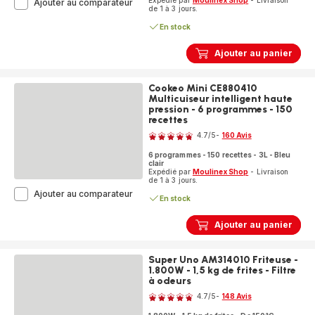
Expédié par
Moulinex Shop
- Livraison
Easy
Ajouter au comparateur
de 1 à 3 jours.
Fry
Smart
En stock
&
Silence
Ajouter au panier
XXL
EZ876DF0
Air
Cookeo Mini CE880410
fryer
Multicuiseur intelligent haute
-
pression - 6 programmes - 150
Smart
recettes
Note
Assist
4.7
/5
-
160 Avis
-
ratings.4.7
7L
6 programmes - 150 recettes - 3L - Bleu
-
clair
Technologie
Expédié par
Moulinex Shop
- Livraison
de 1 à 3 jours.
Silencieuse
Cookeo
Ajouter au comparateur
En stock
Mini
CE880410
Ajouter au panier
Multicuiseur
intelligent
haute
Super Uno AM314010 Friteuse -
pression
1.800W - 1,5 kg de frites - Filtre
-
à odeurs
Note
6
programmes
4.7
/5
-
148 Avis
ratings.4.7
-