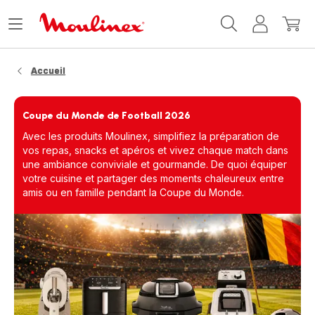
Accueil
Ouvrir
Mon
Mon
Moulinex
le
compte
panie
menu
Accueil
Coupe du Monde de Football 2026
Avec les produits Moulinex, simplifiez la préparation de
vos repas, snacks et apéros et vivez chaque match dans
une ambiance conviviale et gourmande. De quoi équiper
votre cuisine et partager des moments chaleureux entre
amis ou en famille pendant la Coupe du Monde.