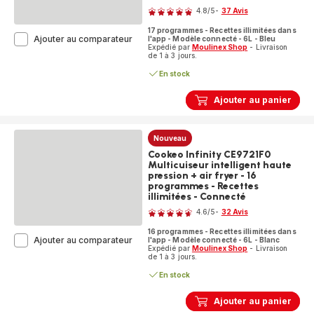
4.8
/5
-
37 Avis
ratings.4.8
17 programmes - Recettes illimitées dans
Cookeo
Ajouter au comparateur
l'app - Modèle connecté - 6L - Bleu
Expédié par
Moulinex Shop
- Livraison
Infinity
de 1 à 3 jours.
CE97GUF0
Multicuiseur
En stock
intelligent
haute
Ajouter au panier
pression
+
air
Nouveau
fryer
-
Cookeo Infinity CE9721F0
17
Multicuiseur intelligent haute
programmes
pression + air fryer - 16
-
programmes - Recettes
Recettes
illimitées - Connecté
Note
illimitées
4.6
/5
-
32 Avis
-
ratings.4.6
Connecté
16 programmes - Recettes illimitées dans
Cookeo
Ajouter au comparateur
l'app - Modèle connecté - 6L - Blanc
Expédié par
Moulinex Shop
- Livraison
Infinity
de 1 à 3 jours.
CE9721F0
Multicuiseur
En stock
intelligent
haute
Ajouter au panier
pression