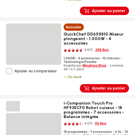
Ajouter au panier
Bestseller
QuickChef DD655810 Mixeur
plongeant - 1.000W - 4
accessoires
Note
4.6
/5
-
288 Avis
ratings.4.6
1.000W - 4 accessoires - 10 vitesses -
Technologie Powelix
Expédié par
Moulinex Shop
- Livraison
de 1 à 3 jours.
QuickChef
Ajouter au comparateur
DD655810
En stock
Mixeur
plongeant
Ajouter au panier
-
1.000W
-
i-Companion Touch Pro
4
HF93ECF0 Robot cuiseur - 18
accessoires
programmes - 7 accessoires -
Balance intégrée
Note
4.3
/5
-
95 Avis
ratings.4.3
18 programmes - 7 accessoires - 4,5L - 10