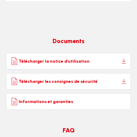
480 ml
prépa
avec
MS-
couvercles
6538
Documents
Télécharger la notice d'utilisation
Télécharger les consignes de sécurité
Informations et garanties
FAQ