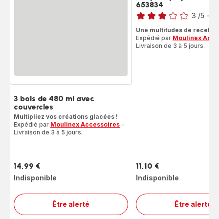
653834
Note
3
/5
-
1 
Avis
Une multitudes de recettes
3
Expédié par
Moulinex Acce
étoiles
Livraison de 3 à 5 jours.
(moyenne)
3 bols de 480 ml avec
couvercles
Multipliez vos créations glacées !
Expédié par
Moulinex Accessoires
-
Livraison de 3 à 5 jours.
14,99 €
11,10 €
Prix
Prix
Indisponible
Indisponible
Être alerté
Être alerté
3 bols
Pot
de
pour