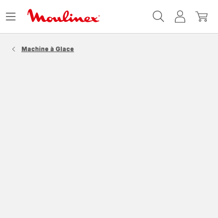
Accueil
Ouvrir
Mon
Mon
Moulinex
le
compte
panie
menu
Machine à Glace