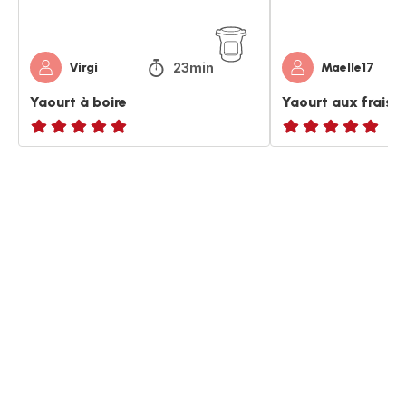
23min
Virgi
Maelle17
Yaourt à boire
Yaourt aux fraises
ratings.NaN
ratings.NaN