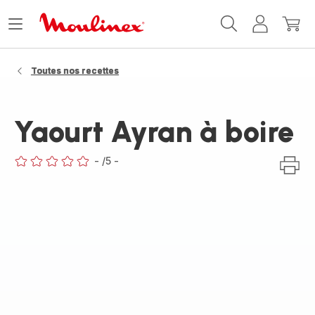
Accueil
Ouvrir
Mon
Mon
Moulinex
le
compte
panie
menu
Toutes nos recettes
Yaourt Ayran à boire
-
/5
-
ratings.0