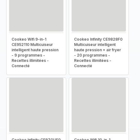
Cookeo Wifi 9-in-1
Cookeo Infinity CE9828F0
CE952110 Multicuiseur
Multicuiseur intelligent
intelligent haute pression
haute pression + air fryer
- 9 programmes -
- 20 programmes -
Recettes illimitées -
Recettes illimitées -
Connecté
Connecté
Cookeo Infinity CE97GUF0
Cookeo Wifi 10-in-1