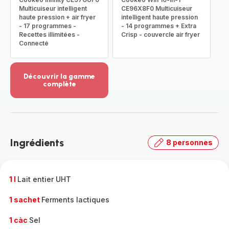
Multicuiseur intelligent
CE96X8F0 Multicuiseur
haute pression + air fryer
intelligent haute pression
- 17 programmes -
- 14 programmes + Extra
Recettes illimitées -
Crisp - couvercle air fryer
Connecté
Découvrir la gamme
complète
Voir
plus...
-
Découvrir
la
Ingrédients
8 personnes
gamme
complète
-
1 l
Lait entier UHT
1 sachet
Ferments lactiques
1 càc
Sel