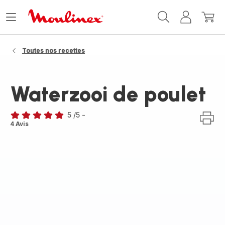
Accueil
Ouvrir
Mon
Mon
Moulinex
le
compte
panie
menu
Toutes nos recettes
Waterzooi de poulet
5
/5
-
Avis
4 Avis
5
étoiles
(moyenne)