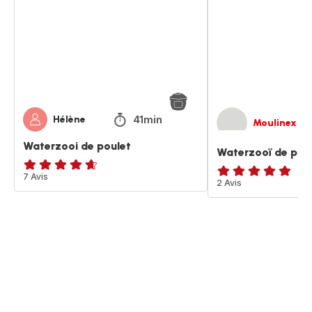
41min
Hélène
Moulinex
Waterzooi de poulet
Waterzooï de pou
ratings.4.6
7 Avis
Avis
2 Avis
5
étoiles
(moyenne)