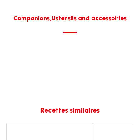
Companions,Ustensils and accessoiries
Recettes similaires
Waterzooi
Waterzooï
de
de
poulet
poulet