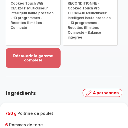
Cookeo Touch Wifi
RECONDITIONNE -
CE912411 Multicuiseur
Cookeo Touch Pro
intelligent haute pression
CE943410 Multicuiseur
- 13 programmes -
intelligent haute pression
Recettes illimitées -
- 13 programmes -
Connecté
Recettes illimitées -
Connecté - Balance
intégrée
Découvrir la gamme
complète
Voir
plus...
-
Découvrir
la
Ingrédients
4 personnes
gamme
complète
-
750 g
Poitrine de poulet
6
Pommes de terre