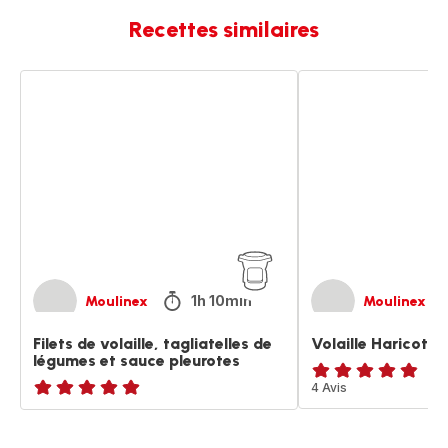
Recettes similaires
Filets
Volaille
de
Haricots
volaille,
verts
tagliatelles
Cajou
de
légumes
et
sauce
pleurotes
1h 10min
Moulinex
Moulinex
Filets de volaille, tagliatelles de
Volaille Haricots 
légumes et sauce pleurotes
ratings.4.8
4 Avis
ratings.NaN