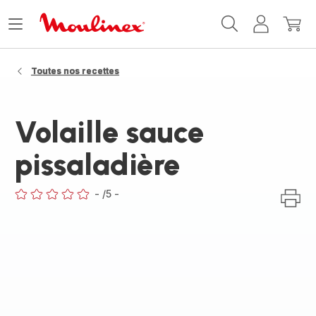
Accueil
Ouvrir
Mon
Mon
Moulinex
le
compte
panie
menu
Toutes nos recettes
Volaille sauce
pissaladière
-
/5
-
ratings.0