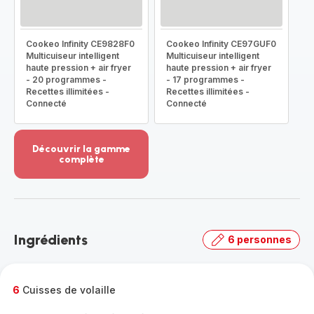
Cookeo Infinity CE9828F0
Cookeo Infinity CE97GUF0
Multicuiseur intelligent
Multicuiseur intelligent
haute pression + air fryer
haute pression + air fryer
- 20 programmes -
- 17 programmes -
Recettes illimitées -
Recettes illimitées -
Connecté
Connecté
Découvrir la gamme
complète
Voir
plus...
-
Découvrir
la
Ingrédients
6 personnes
gamme
complète
-
6
Cuisses de volaille