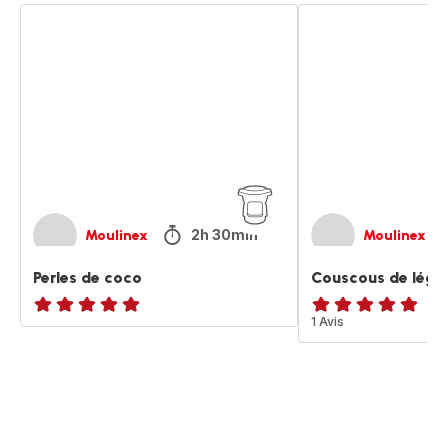
Perles
Couscous
de
de
coco
légumes
2h 30min
Moulinex
Moulinex
Perles de coco
Couscous de lég
ratings.NaN
Avis
1 Avis
5
étoiles
(moyenne)