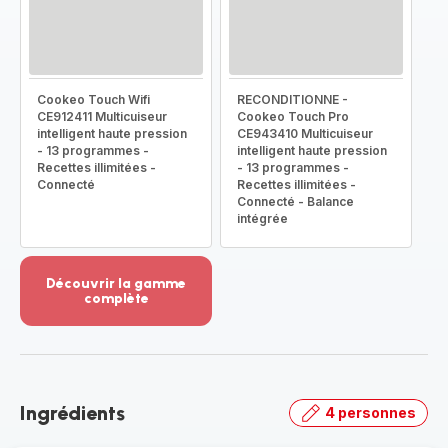
Cookeo Touch Wifi
RECONDITIONNE -
CE912411 Multicuiseur
Cookeo Touch Pro
intelligent haute pression
CE943410 Multicuiseur
- 13 programmes -
intelligent haute pression
Recettes illimitées -
- 13 programmes -
Connecté
Recettes illimitées -
Connecté - Balance
intégrée
Découvrir la gamme
complète
Voir
plus...
-
Découvrir
la
Ingrédients
4 personnes
gamme
complète