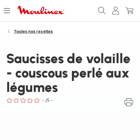
Accueil
Ouvrir
Mon
Mon
Moulinex
le
compte
panie
menu
Toutes nos recettes
Saucisses de volaille
- couscous perlé aux
légumes
-
/5
-
ratings.0