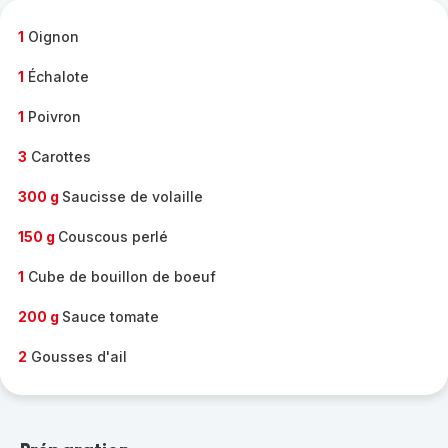
-
1
Oignon
1
Échalote
1
Poivron
3
Carottes
300 g
Saucisse de volaille
150 g
Couscous perlé
1
Cube de bouillon de boeuf
200 g
Sauce tomate
2
Gousses d'ail