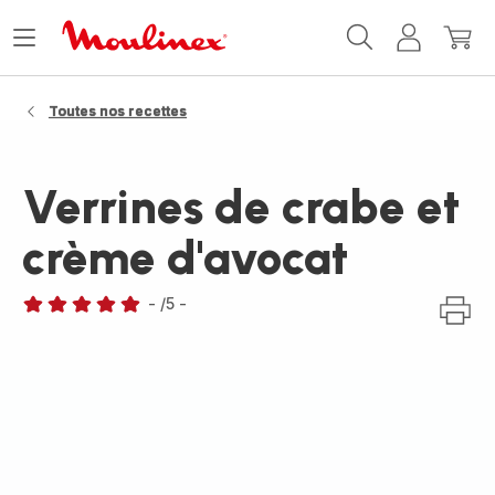
Accueil
Ouvrir
Mon
Mon
Moulinex
le
compte
panie
menu
Toutes nos recettes
Verrines de crabe et
crème d'avocat
-
/5
-
Avis
5
étoiles
(moyenne)