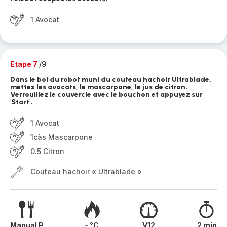
1 Avocat
Etape 7
/9
Dans le bol du robot muni du couteau hachoir Ultrablade,
mettez les avocats, le mascarpone, le jus de citron.
Verrouillez le couvercle avec le bouchon et appuyez sur
'Start'.
1 Avocat
1càs Mascarpone
0.5 Citron
Couteau hachoir « Ultrablade »
Manual P
- °C
V12
2 min