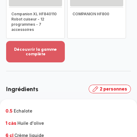
Companion XL HF840110
COMPANION HF800
Robot cuiseur - 12
programmes - 7
accessoires
Découvrir la gamme
complète
Voir
plus...
-
Découvrir
la
Ingrédients
2 personnes
gamme
complète
-
0.5
Echalote
1 càs
Huile d'olive
6 cl
Crème liquide