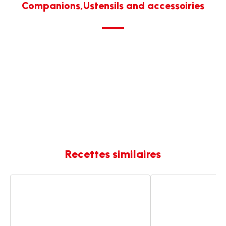
Companions,Ustensils and accessoiries
Recettes similaires
Verrines
Verrines
au
au
crabe
crabe
et
et
aubergine
aubergine