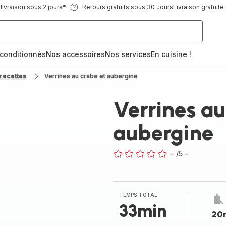
ivraison sous 2 jours*
Retours gratuits sous 30 Jours
Livraison gratuite
econditionnés
Nos accessoires
Nos services
En cuisine !
recettes
Verrines au crabe et aubergine
Verrines au
aubergine
-
/5
-
ratings.0
TEMPS TOTAL
33min
20