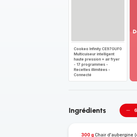
D
Vo
Cookeo Infinity CE97GUF0
pl
Multicuiseur intelligent
-
haute pression + air fryer
Dé
- 17 programmes -
la
Recettes illimitées -
g
Connecté
co
-
Ingrédients
6
Supp
per
300 g
Chair d'aubergine (