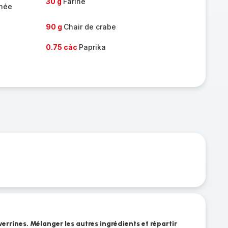
30 g
Farine
chée
90 g
Chair de crabe
0.75 càc
Paprika
verrines. Mélanger les autres ingrédients et répartir