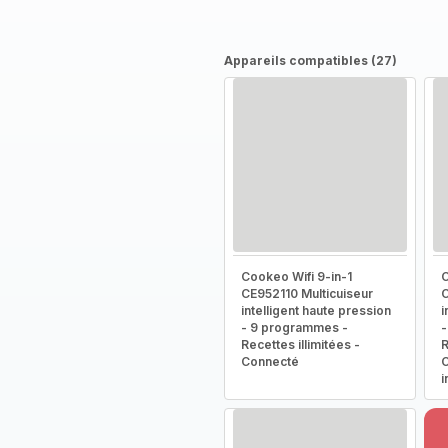
Appareils compatibles (27)
Cookeo Wifi 9-in-1
C
CE952110 Multicuiseur
C
intelligent haute pression
i
- 9 programmes -
-
Recettes illimitées -
R
Connecté
C
i