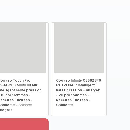
ookeo Touch Pro
Cookeo Infinity CE9828F0
E943410 Multicuiseur
Multicuiseur intelligent
ntelligent haute pression
haute pression + air fryer
 13 programmes -
- 20 programmes -
ecettes illimitées -
Recettes illimitées -
onnecté - Balance
Connecté
ntégrée