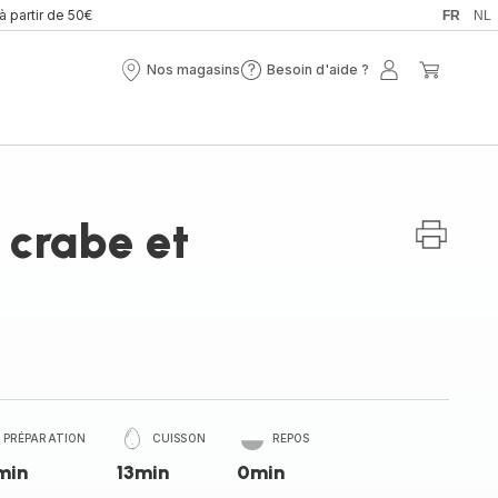
 à partir de 50€
FR
NL
Nos magasins
Besoin d'aide ?
Nos
Besoin
Mon
Mon
magasins
d'aide
compte
panier
?
 crabe et
PRÉPARATION
CUISSON
REPOS
min
13min
0min