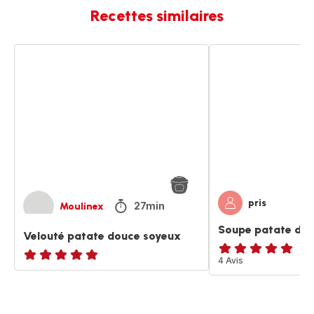
Recettes similaires
Velouté
Soupe
patate
patate
douce
douce
soyeux
pris
27min
Moulinex
Soupe patate do
Velouté patate douce soyeux
Avis
4 Avis
ratings.NaN
5
étoiles
(moyenne)