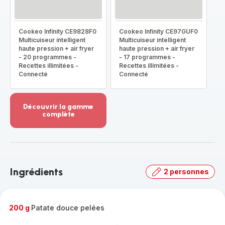
Cookeo Infinity CE9828F0
Cookeo Infinity CE97GUF0
Multicuiseur intelligent
Multicuiseur intelligent
haute pression + air fryer
haute pression + air fryer
- 20 programmes -
- 17 programmes -
Recettes illimitées -
Recettes illimitées -
Connecté
Connecté
Découvrir la gamme
complète
Voir
plus...
-
Découvrir
la
Ingrédients
2 personnes
gamme
complète
-
200 g
Patate douce pelées