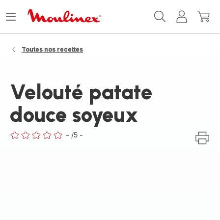
Accueil
Ouvrir
Mon
Mon
Moulinex
le
compte
panie
menu
Toutes nos recettes
Velouté patate
douce soyeux
-
/5
-
ratings.0