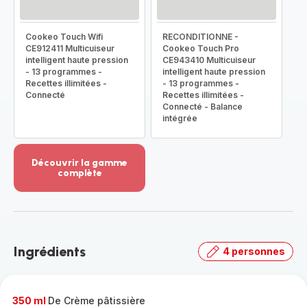
Cookeo Touch Wifi
RECONDITIONNE -
CE912411 Multicuiseur
Cookeo Touch Pro
intelligent haute pression
CE943410 Multicuiseur
- 13 programmes -
intelligent haute pression
Recettes illimitées -
- 13 programmes -
Connecté
Recettes illimitées -
Connecté - Balance
intégrée
Découvrir la gamme
complète
Voir
plus...
-
Découvrir
la
Ingrédients
4 personnes
gamme
complète
-
350 ml
De Crème pâtissière