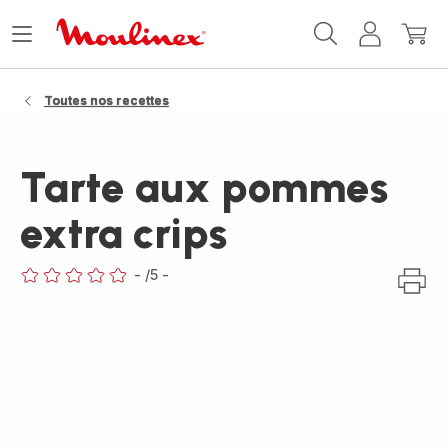
Accueil
Ouvrir
Mon
Mon
Moulinex
le
compte
panie
menu
Toutes nos recettes
Tarte aux pommes
extra crips
-
/5
-
ratings.0