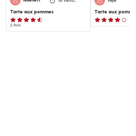
1h 14min
Maelle17
Juju
Tarte aux pommes
Tarte aux pommes
ratings.4.5
2 Avis
Avis
4
étoiles
(moyenne)