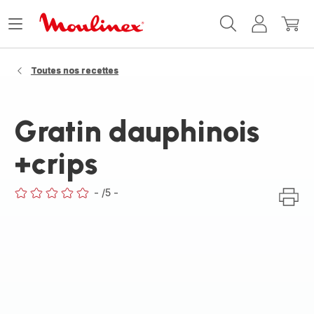
Accueil
Ouvrir
Mon
Mon
Moulinex
le
compte
panie
menu
Toutes nos recettes
Gratin dauphinois
+crips
-
/5
-
ratings.0