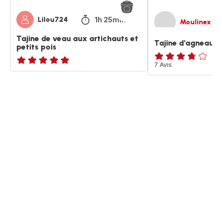
1h 25min
Lilou724
Moulinex
Tajine de veau aux artichauts et
Tajine d'agneau 
petits pois
ratings.3.7
7 Avis
ratings.NaN