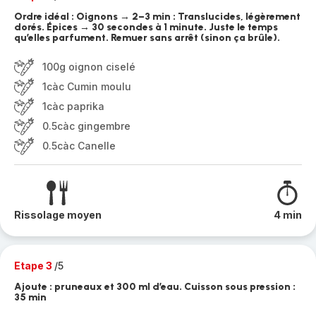
Ordre idéal : Oignons → 2–3 min : Translucides, légèrement
dorés. Épices → 30 secondes à 1 minute. Juste le temps
qu’elles parfument. Remuer sans arrêt (sinon ça brûle).
100g oignon ciselé
1càc Cumin moulu
1càc paprika
0.5càc gingembre
0.5càc Canelle
Rissolage moyen
4 min
Etape 3
/5
Ajoute : pruneaux et 300 ml d’eau. Cuisson sous pression :
35 min