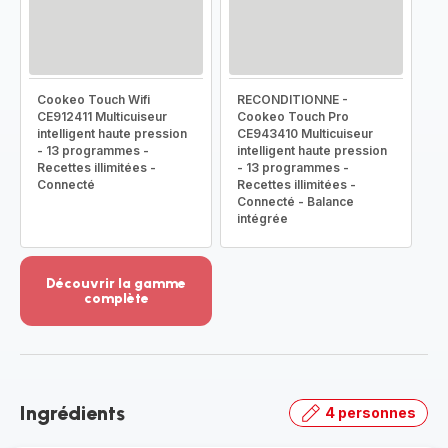
Cookeo Touch Wifi
RECONDITIONNE -
CE912411 Multicuiseur
Cookeo Touch Pro
intelligent haute pression
CE943410 Multicuiseur
- 13 programmes -
intelligent haute pression
Recettes illimitées -
- 13 programmes -
Connecté
Recettes illimitées -
Connecté - Balance
intégrée
Découvrir la gamme
complète
Voir
plus...
-
Découvrir
la
Ingrédients
4 personnes
gamme
complète