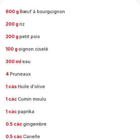
-
600 g
Bœuf à bourguignon
200 g
riz
200 g
petit pois
100 g
oignon ciselé
300 ml
eau
4
Pruneaux
1 càs
Huile d'olive
1 càc
Cumin moulu
1 càc
paprika
0.5 càc
gingembre
0.5 càc
Canelle