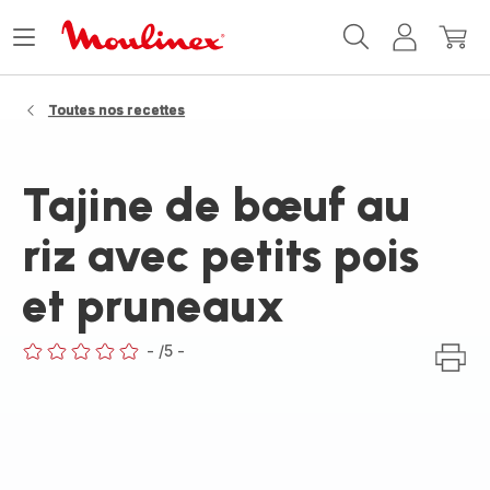
Accueil
Ouvrir
Mon
Mon
Moulinex
le
compte
panie
menu
Toutes nos recettes
Tajine de bœuf au
riz avec petits pois
et pruneaux
-
/5
-
ratings.0