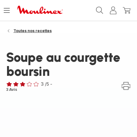
Accueil
Ouvrir
Mon
Mon
Moulinex
le
compte
panie
menu
Toutes nos recettes
Soupe au courgette
boursin
3
/5
-
Avis
3 Avis
3
étoiles
(moyenne)