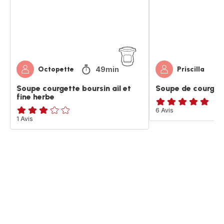
et
fine
herbe
49min
Octopette
Priscilla
Soupe courgette boursin ail et
Soupe de courget
fine herbe
Avis
6 Avis
Avis
1 Avis
5
3
étoiles
étoiles
(moyenne)
(moyenne)