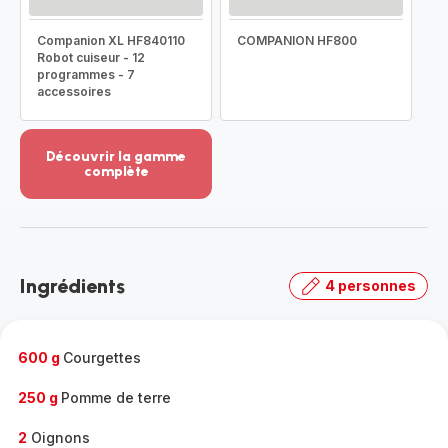
Companion XL HF840110
COMPANION HF800
Robot cuiseur - 12
programmes - 7
accessoires
Découvrir la gamme
complète
Voir
plus...
-
Découvrir
la
Ingrédients
4 personnes
gamme
complète
-
600 g
Courgettes
250 g
Pomme de terre
2
Oignons