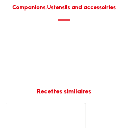
Companions,Ustensils and accessoiries
Recettes similaires
Soupe
Soupe
courgette
de
boursin
courgette
ail