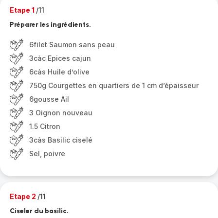
Etape 1
/11
Préparer les ingrédients.
6filet Saumon sans peau
3càc Epices cajun
6càs Huile d’olive
750g Courgettes en quartiers de 1 cm d’épaisseur
6gousse Ail
3 Oignon nouveau
1.5 Citron
3càs Basilic ciselé
Sel, poivre
Etape 2
/11
Ciseler du basilic.