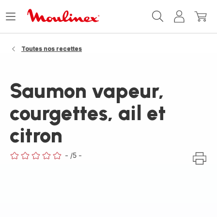
Accueil
Ouvrir
Mon
Mon
Moulinex
le
compte
panie
menu
Toutes nos recettes
Saumon vapeur,
courgettes, ail et
citron
-
/5
-
ratings.0