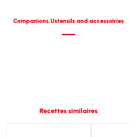
Companions,Ustensils and accessoiries
Recettes similaires
Saumon
Saumon
vapeur,
cajun