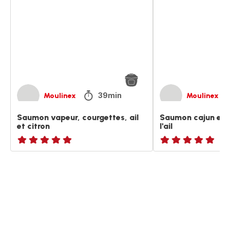
courgettes,
et
ail
haricots
et
verts
citron
à
l'ail
39min
Moulinex
Moulinex
Saumon vapeur, courgettes, ail
Saumon cajun et h
et citron
l'ail
ratings.NaN
ratings.NaN