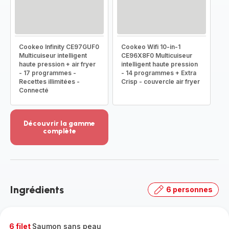
Cookeo Infinity CE97GUF0
Cookeo Wifi 10-in-1
Multicuiseur intelligent
CE96X8F0 Multicuiseur
haute pression + air fryer
intelligent haute pression
- 17 programmes -
- 14 programmes + Extra
Recettes illimitées -
Crisp - couvercle air fryer
Connecté
Découvrir la gamme
complète
Voir
plus...
-
Découvrir
la
Ingrédients
6 personnes
gamme
complète
-
6 filet
Saumon sans peau