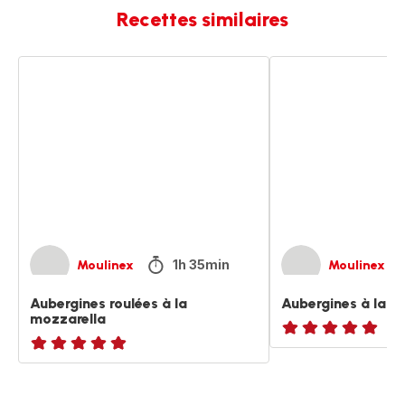
Recettes similaires
Aubergines
Aubergines
roulées
à
à
la
la
mozzarella
mozzarella
1h 35min
Moulinex
Moulinex
Aubergines roulées à la
Aubergines à la m
mozzarella
ratings.NaN
ratings.NaN