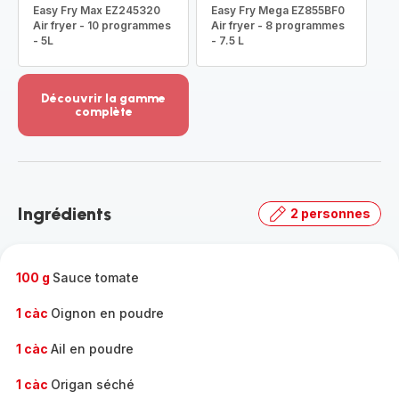
Easy Fry Max EZ245320
Easy Fry Mega EZ855BF0
Air fryer - 10 programmes
Air fryer - 8 programmes
- 5L
- 7.5 L
Découvrir la gamme
complète
Voir
plus...
-
Découvrir
la
Ingrédients
2 personnes
gamme
complète
-
100 g
Sauce tomate
1 càc
Oignon en poudre
1 càc
Ail en poudre
1 càc
Origan séché