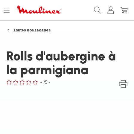
Accueil
Ouvrir
Mon
Mon
Moulinex
le
compte
panie
menu
Toutes nos recettes
Rolls d'aubergine à
la parmigiana
-
/5
-
ratings.0