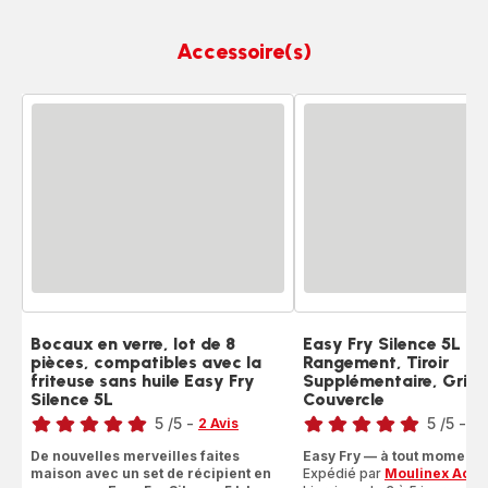
Accessoire(s)
Bocaux en verre, lot de 8
Easy Fry Silence 5L Se
pièces, compatibles avec la
Rangement, Tiroir
friteuse sans huile Easy Fry
Supplémentaire, Grille
Silence 5L
Couvercle
Note
Note
5
/5
-
5
/5
-
2 Avis
1 
Avis
Avis
De nouvelles merveilles faites
Easy Fry — à tout moment!
5
5
maison avec un set de récipient en
Expédié par
Moulinex Acce
étoiles
étoiles