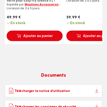
verre pour Easy Fry Silence 5 L !
Livraison de 3 à 5 jours.
(moyenne)
Expédié par
Moulinex Accessoires
-
(moyenne)
Livraison de 3 à 5 jours.
49,99 €
39,99 €
Prix
Prix
En stock
En stock
Ajouter au panier
Ajouter au pa
Documents
Télécharger la notice d'utilisation
Télécharger les consignes de sécurité