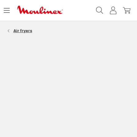
Accueil
Ouvrir
Mon
Mon
Moulinex
le
compte
panie
menu
Air fryers