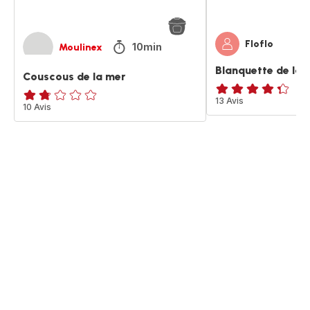
Floflo
10min
Moulinex
Blanquette de la 
Couscous de la mer
ratings.4.3
13 Avis
ratings.1.7
10 Avis