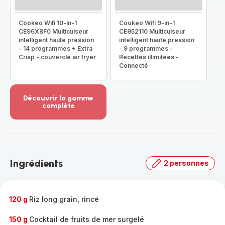
Cookeo Wifi 10-in-1
Cookeo Wifi 9-in-1
CE96X8F0 Multicuiseur
CE952110 Multicuiseur
intelligent haute pression
intelligent haute pression
- 14 programmes + Extra
- 9 programmes -
Crisp - couvercle air fryer
Recettes illimitées -
Connecté
Découvrir la gamme
complète
Voir
plus...
-
Découvrir
la
Ingrédients
2 personnes
gamme
complète
-
120 g
Riz long grain, rincé
150 g
Cocktail de fruits de mer surgelé