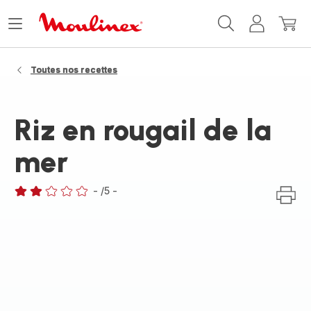
Accueil
Ouvrir
Mon
Mon
Moulinex
le
compte
panie
menu
Toutes nos recettes
Riz en rougail de la
mer
-
/5
-
Avis
2
étoiles
(moyenne)