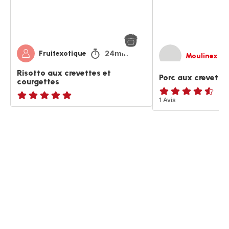
24min
Fruitexotique
Moulinex
Risotto aux crevettes et
Porc aux crevette
courgettes
ratings.4.5
1 Avis
ratings.NaN