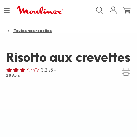
Accueil
Ouvrir
Mon
Mon
Moulinex
le
compte
panie
menu
Toutes nos recettes
Risotto aux crevettes
3.2
/5
-
ratings.3.2
26 Avis