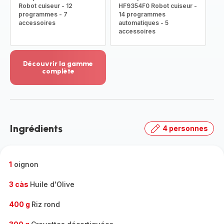
Robot cuiseur - 12
HF9354F0 Robot cuiseur -
programmes - 7
14 programmes
accessoires
automatiques - 5
accessoires
Découvrir la gamme
complète
Voir
plus...
-
Découvrir
la
Ingrédients
4 personnes
gamme
complète
-
1
oignon
3 càs
Huile d'Olive
400 g
Riz rond