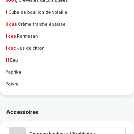
300 g
Crevettes décortiquées
1
Cube de bouillon de volaille
3 càs
Crème fraiche épaisse
1 càs
Parmesan
1 càc
Jus de citron
1 l
Eau
Paprika
Poivre
Accessoires
Couteau hachoir « Ultrablade »