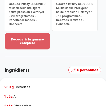
Cookeo Infinity CE9828F0
Cookeo Infinity CE97GUF0
Multicuiseur intelligent
Multicuiseur intelligent
haute pression + air fryer
haute pression + air fryer
- 20 programmes -
- 17 programmes -
Recettes illimitées -
Recettes illimitées -
Connecté
Connecté
Découvrir la gamme
complète
Voir
plus...
-
Découvrir
la
Ingrédients
6 personnes
gamme
complète
-
250 g
Crevettes
1 càs
Ail
1 càs
Gingembre