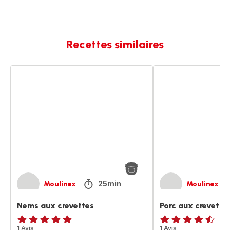
Recettes similaires
Nems
Porc
aux
aux
crevettes
crevettes
25min
Moulinex
Moulinex
Nems aux crevettes
Porc aux crevette
Avis
1 Avis
ratings.4.5
1 Avis