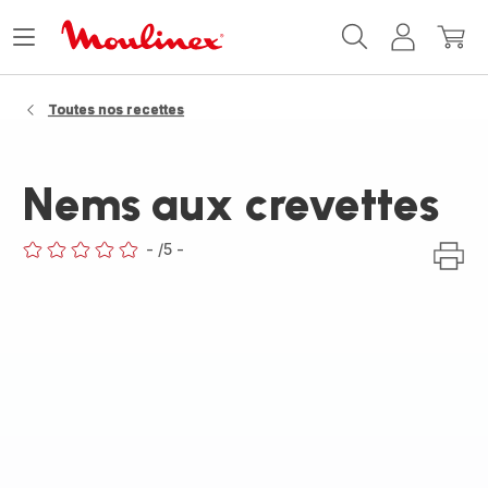
Accueil
Ouvrir
Mon
Mon
Moulinex
le
compte
panie
menu
Toutes nos recettes
Nems aux crevettes
-
/5
-
ratings.0