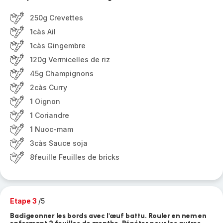
250g Crevettes
1càs Ail
1càs Gingembre
120g Vermicelles de riz
45g Champignons
2càs Curry
1 Oignon
1 Coriandre
1 Nuoc-mam
3càs Sauce soja
8feuille Feuilles de bricks
Etape 3
/5
Badigeonner les bords avec l'œuf battu. Rouler en nem en