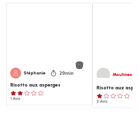
Risotto
Risotto
aux
aux
asperges
asperges
29min
Stéphanie
Moulinex
Risotto aux asperges
Risotto aux aspe
Avis
1 Avis
Avis
2 Avis
2
1
étoiles
étoile
(moyenne)
(moyenne)