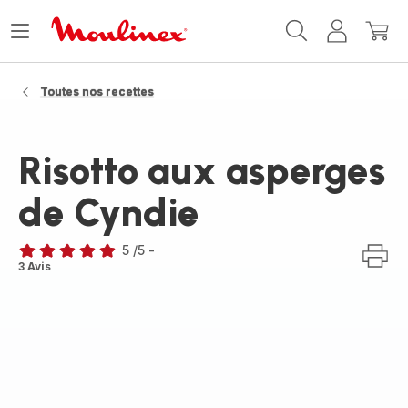
Accueil
Ouvrir
Mon
Mon
Moulinex
le
compte
panie
menu
Toutes nos recettes
Risotto aux asperges
de Cyndie
5
/5
-
Avis
3 Avis
5
étoiles
(moyenne)