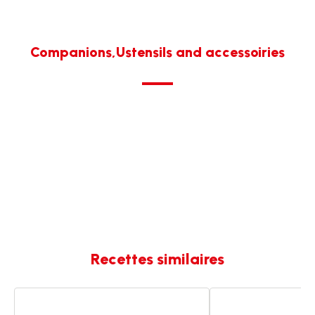
Companions,Ustensils and accessoiries
Recettes similaires
Potée
Potée
provençale
provençale