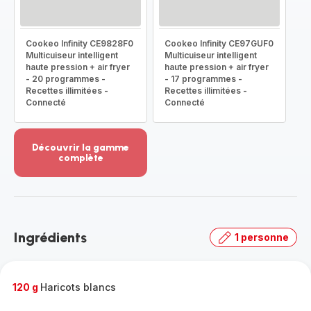
Cookeo Infinity CE9828F0
Cookeo Infinity CE97GUF0
Multicuiseur intelligent
Multicuiseur intelligent
haute pression + air fryer
haute pression + air fryer
- 20 programmes -
- 17 programmes -
Recettes illimitées -
Recettes illimitées -
Connecté
Connecté
Découvrir la gamme
complète
Voir
plus...
-
Découvrir
la
Ingrédients
1 personne
gamme
complète
-
120 g
Haricots blancs