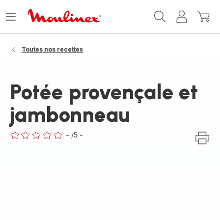
Accueil
Ouvrir
Mon
Mon
Moulinex
le
compte
panie
menu
Toutes nos recettes
Potée provençale et
jambonneau
-
/5
-
ratings.0