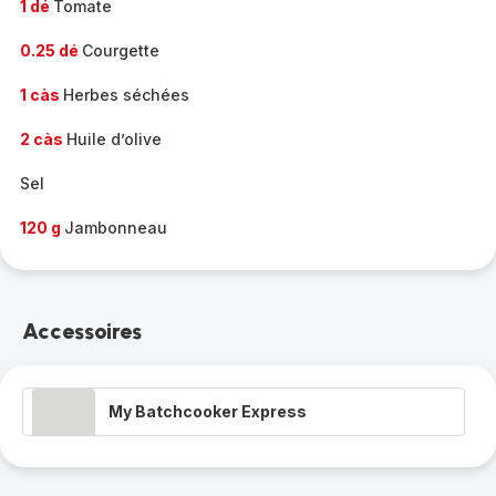
1 dé
Tomate
0.25 dé
Courgette
1 càs
Herbes séchées
2 càs
Huile d’olive
Sel
120 g
Jambonneau
Accessoires
My Batchcooker Express