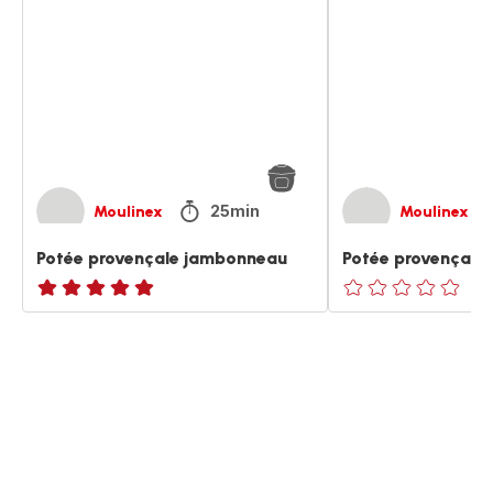
jambonneau
jambonneau
25min
Moulinex
Moulinex
Potée provençale jambonneau
Potée provençale
ratings.NaN
ratings.0