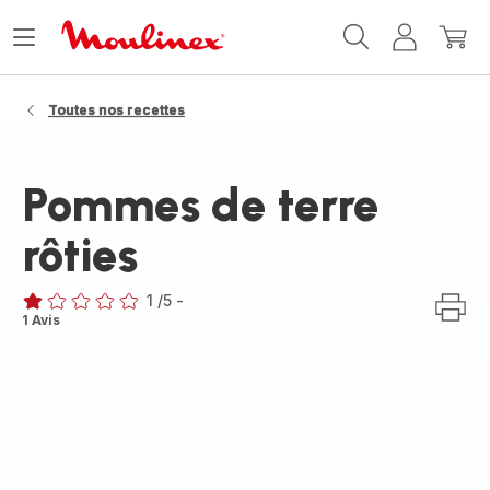
Accueil
Ouvrir
Mon
Mon
Moulinex
le
compte
panie
menu
Toutes nos recettes
Pommes de terre
rôties
1
/5
-
Avis
1 Avis
1
étoile
(moyenne)