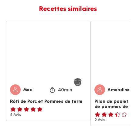
Recettes similaires
Rôti
Pilon
de
de
Porc
poulet
et
rôti
Pommes
et
de
ces
terre
cube
de
pommes
de
terre
40min
Max
Amandine30
Rôti de Porc et Pommes de terre
Pilon de poulet rô
de pommes de ter
Avis
4 Avis
ratings.3.4
2 Avis
5
étoiles
(moyenne)