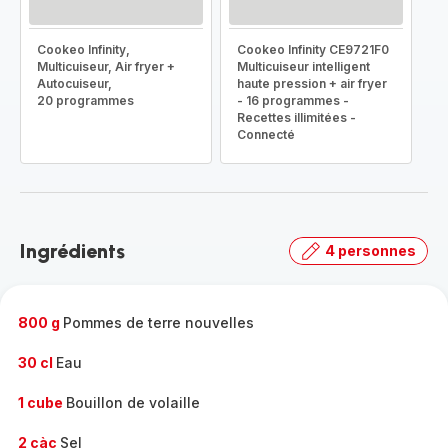
Cookeo Infinity,
Cookeo Infinity CE9721F0
Multicuiseur, Air fryer +
Multicuiseur intelligent
Autocuiseur,
haute pression + air fryer
20 programmes
- 16 programmes -
Recettes illimitées -
Connecté
Ingrédients
4 personnes
800 g
Pommes de terre nouvelles
30 cl
Eau
1 cube
Bouillon de volaille
2 càc
Sel