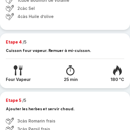
1cube Bouillon de volaille
2càc Sel
4càs Huile d’olive
Etape 4
/5
Cuisson four vapeur. Remuer à mi-cuisson.
Four Vapeur
25 min
180 °C
Etape 5
/5
Ajouter les herbes et servir chaud.
3càs Romarin frais
3càs Persil frais