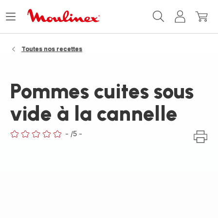
Accueil
Ouvrir
Mon
Mon
Moulinex
le
compte
panie
menu
Toutes nos recettes
Pommes cuites sous
vide à la cannelle
-
/5
-
ratings.0