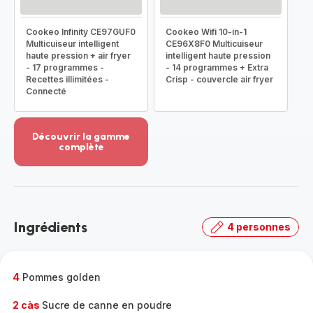
Cookeo Infinity CE97GUF0
Cookeo Wifi 10-in-1
Multicuiseur intelligent
CE96X8F0 Multicuiseur
haute pression + air fryer
intelligent haute pression
- 17 programmes -
- 14 programmes + Extra
Recettes illimitées -
Crisp - couvercle air fryer
Connecté
Découvrir la gamme
complète
Voir
plus...
-
Découvrir
la
Ingrédients
4 personnes
gamme
complète
-
4
Pommes golden
2 càs
Sucre de canne en poudre