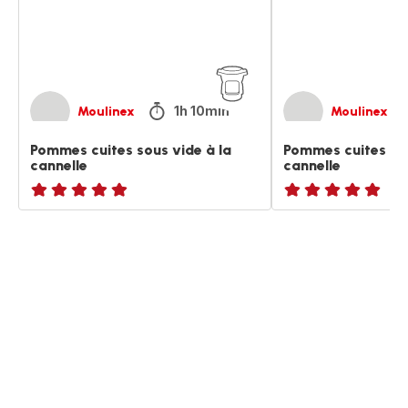
la
la
cannelle
cannelle
1h 10min
Moulinex
Moulinex
Pommes cuites sous vide à la
Pommes cuites sou
cannelle
cannelle
ratings.NaN
ratings.NaN