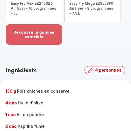
Easy Fry Max EZ245320
Easy Fry Mega EZ855BF0
Air fryer - 10 programmes
Air fryer - 8 programmes
- 5L
- 7.5 L
Découvrir la gamme
complète
Voir
plus...
-
Découvrir
la
Ingrédients
4 personnes
gamme
complète
-
130 g
Pois chiches en conserve
4 càs
Huile d'olive
1 càc
Ail en poudre
2 càc
Paprika fumé