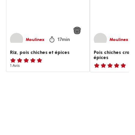
17min
Moulinex
Moulinex
Riz, pois chiches et épices
Pois chiches crous
épices
Avis
1 Avis
ratings.NaN
5
étoiles
(moyenne)