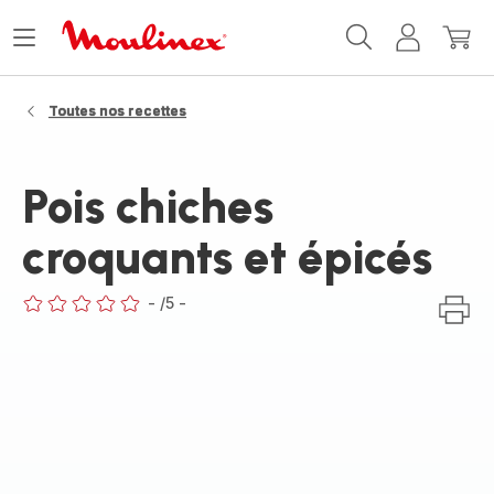
Accueil
Ouvrir
Mon
Mon
Moulinex
le
compte
panie
menu
Toutes nos recettes
Pois chiches
croquants et épicés
-
/5
-
ratings.0