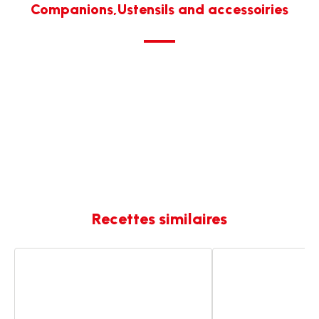
Companions,Ustensils and accessoiries
Recettes similaires
Riz,
Pois
pois
chiches
chiches
croustillants
et
aux
épices
épices