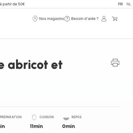
 à partir de 50€
FR
NL
Nos magasins
Besoin d'aide ?
Nos
Besoin
Mon
Mon
magasins
d'aide
compte
panier
?
e abricot et
PRÉPARATION
CUISSON
REPOS
in
11min
0min