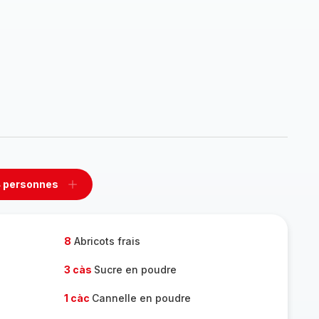
 personnes
rimer
Ajouter
sonnes
personnes
8
Abricots frais
3 càs
Sucre en poudre
1 càc
Cannelle en poudre