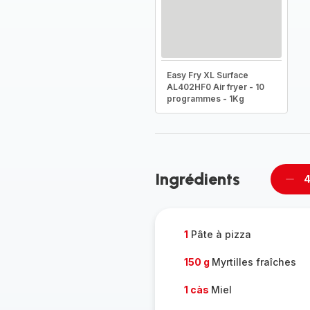
Easy Fry XL Surface
AL402HF0 Air fryer - 10
programmes - 1Kg
Ingrédients
4
Supp
per
1
Pâte à pizza
150 g
Myrtilles fraîches
1 càs
Miel