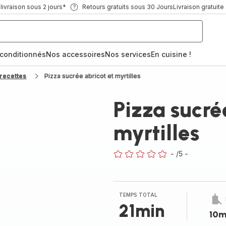
ivraison sous 2 jours*
Retours gratuits sous 30 Jours
Livraison gratuite
econditionnés
Nos accessoires
Nos services
En cuisine !
recettes
Pizza sucrée abricot et myrtilles
Pizza sucré
myrtilles
-
/5
-
ratings.0
TEMPS TOTAL
21min
10m