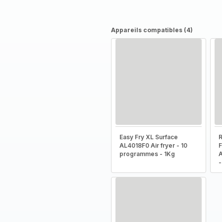
Appareils compatibles (4)
Easy Fry XL Surface
AL4018F0 Air fryer - 10
F
programmes - 1Kg
A
-