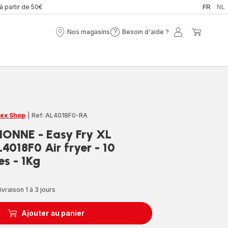
 à partir de 50€
FR
NL
Nos magasins
Besoin d'aide ?
Nos
Besoin
Mon
Mon
magasins
d'aide
compte
panier
?
ex Shop
|
Ref: AL4018F0-RA
ONNE - Easy Fry XL
4018F0 Air fryer - 10
s - 1Kg
ivraison 1 à 3 jours
Ajouter au panier