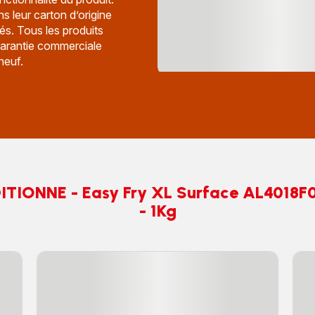
s leur carton d’origine
és. Tous les produits
garantie commerciale
neuf.
TIONNE - Easy Fry XL Surface AL4018F0 
- 1Kg