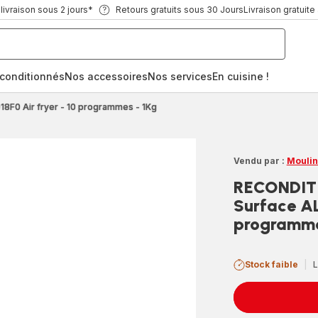
ivraison sous 2 jours*
Retours gratuits sous 30 Jours
Livraison gratuite
econditionnés
Nos accessoires
Nos services
En cuisine !
8F0 Air fryer - 10 programmes - 1Kg
Vendu par :
Moulin
RECONDITI
Surface AL
programme
Stock faible
|
L