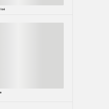
isé
te