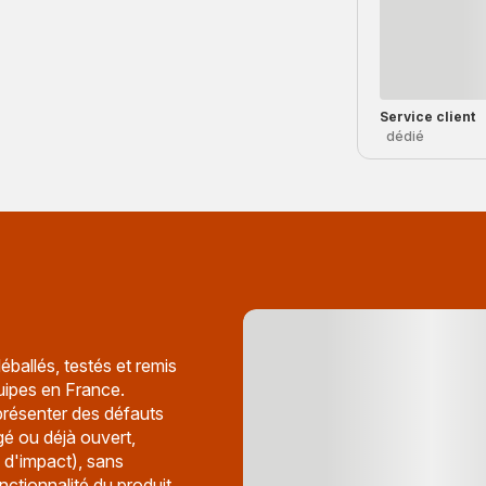
Service client
dédié
éballés, testés et remis
uipes en France.
présenter des défauts
é ou déjà ouvert,
 d'impact), sans
nctionnalité du produit.