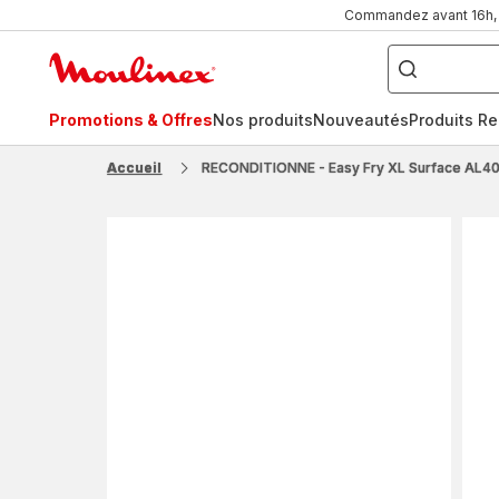
Commandez avant 16h, l
Que
recherchez-
Accueil
vous
?
Moulinex
Promotions & Offres
Nos produits
Nouveautés
Produits R
FR
NL
Accueil
RECONDITIONNE - Easy Fry XL Surface AL401