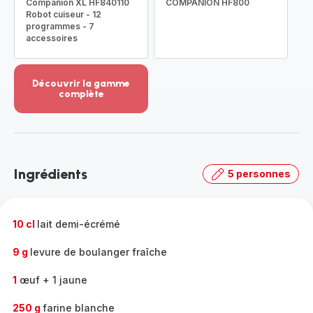
Companion XL HF840110
COMPANION HF800
Robot cuiseur - 12
programmes - 7
accessoires
Découvrir la gamme
complète
Voir
plus...
-
Découvrir
la
Ingrédients
5 personnes
gamme
complète
-
10 cl
lait demi-écrémé
9 g
levure de boulanger fraîche
1
œuf + 1 jaune
250 g
farine blanche