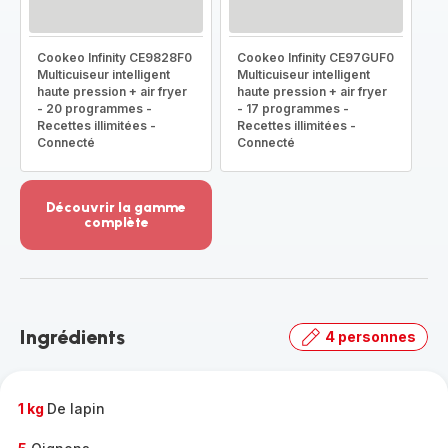
Cookeo Infinity CE9828F0
Cookeo Infinity CE97GUF0
Multicuiseur intelligent
Multicuiseur intelligent
haute pression + air fryer
haute pression + air fryer
- 20 programmes -
- 17 programmes -
Recettes illimitées -
Recettes illimitées -
Connecté
Connecté
Découvrir la gamme
complète
Voir
plus...
-
Découvrir
la
Ingrédients
4 personnes
gamme
complète
-
1 kg
De lapin