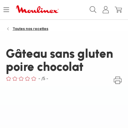
Accueil
Ouvrir
Mon
Mon
Moulinex
le
compte
panie
menu
Toutes nos recettes
Gâteau sans gluten
poire chocolat
-
/5
-
ratings.0