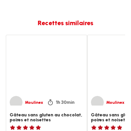
Recettes similaires
Gâteau
Gâteau
sans
sans
gluten
gluten
au
au
chocolat,
chocolat
poires
poires
et
et
noisettes
noisettes
1h 30min
Moulinex
Moulinex
Gâteau sans gluten au chocolat,
Gâteau sans glut
poires et noisettes
poires et noisette